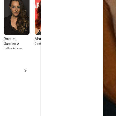
Raquel
María Hervás
Kira Miró
Karol Luna
Guerrero
Daniela Galván
Luz Ferreiro
Patricia
Esther Alonso