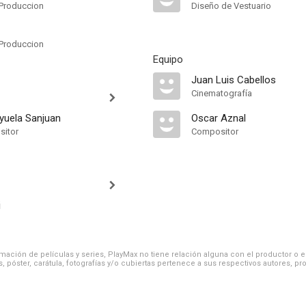
Produccion
Diseño de Vestuario
Produccion
Equipo
Juan Luis Cabellos
Cinematografía
ayuela Sanjuan
Oscar Aznal
sitor
Compositor
i
ación de películas y series, PlayMax no tiene relación alguna con el productor o el d
, póster, carátula, fotografías y/o cubiertas pertenece a sus respectivos autores, pr