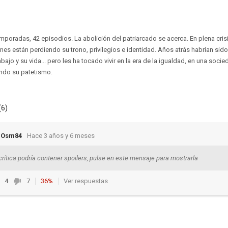
emporadas, 42 episodios. La abolición del patriarcado se acerca. En plena cris
es están perdiendo su trono, privilegios e identidad. Años atrás habrían si
abajo y su vida... pero les ha tocado vivir en la era de la igualdad, en una soc
ndo su patetismo.
(6)
lOsm84
Hace 3 años y 6 meses
crítica podría contener spoilers, pulse en este mensaje para mostrarla
4
7
36%
Ver respuestas