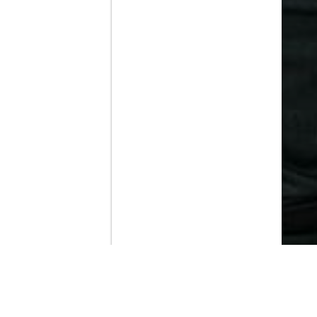
Contenido que expirara en VOD
Amazon Prime Video