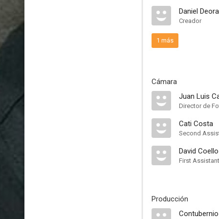
Daniel Deor
Creador
1 más
Cámara
Juan Luis C
Director de Fo
Cati Costa
Second Assis
David Coello
First Assistan
Producción
Contubernio