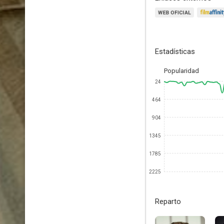
Estadísticas
Popularidad
24
464
904
1345
1785
2225
Reparto