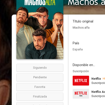
Machos a
Título original
Machos alfa
País
España
Disponible en...
Siguiendo
Suscripción
Pendiente
Netflix
H
Suscripci
Favorita
Netflix A
Suscripci
Finalizada