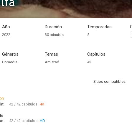
lfa
Año
Duración
Temporadas
2022
30 minutos
5
Géneros
Temas
Capítulos
Comedia
Amistad
42
Sitios compatibles
DR
ón:
42 / 42 capítulos
4K
ds
ón:
42 / 42 capítulos
HD