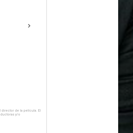
irector de la película. El
oductoras y/o