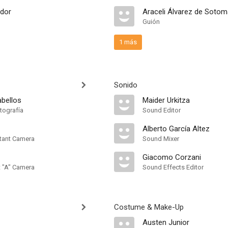
ador
Araceli Álvarez de Sotom
Guión
1 más
Sonido
abellos
Maider Urkitza
tografía
Sound Editor
Alberto García Altez
tant Camera
Sound Mixer
Giacomo Corzani
t "A" Camera
Sound Effects Editor
Costume & Make-Up
Austen Junior