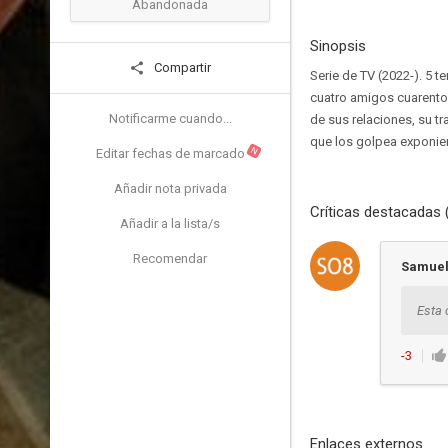
Abandonada
Sinopsis
Compartir
Serie de TV (2022-). 5 t
cuatro amigos cuarenton
Notificarme cuando...
de sus relaciones, su tr
que los golpea exponie
N
Editar fechas de marcado
Añadir nota privada
Críticas destacadas 
Añadir a la lista/s
Recomendar
Samue
Esta 
-3
Enlaces externos