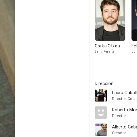
Gorka Otxoa
Fe
Santi Peralta
Lui
Dirección
Laura Cabal
Director, Crea
Roberto Mo
Director
Alberto Caba
Creador