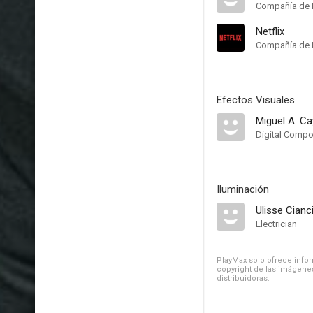
Compañía de 
Netflix
Compañía de 
Efectos Visuales
Miguel A. C
Digital Compo
Iluminación
Ulisse Cianc
Electrician
PlayMax solo ofrece inform
copyright de las imágenes
distribuidoras.