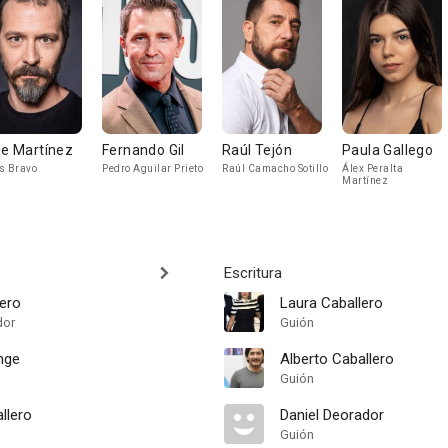
le Martínez
Fernando Gil
Raúl Tejón
Paula Gallego
s Bravo
Pedro Aguilar Prieto
Raúl Camacho Sotillo
Álex Peralta
Martínez
Escritura
lero
Laura Caballero
dor
Guión
nge
Alberto Caballero
Guión
llero
Daniel Deorador
Guión