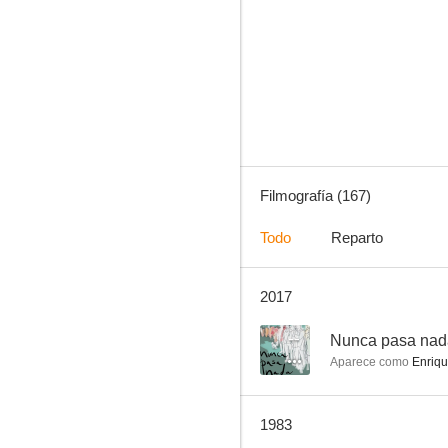
Los leopardos de Churchill
7.1
Filmografía (167)
Todo
Reparto
2017
La gran familia
6.0
--
Nunca pasa nad
Aparece como
Enriq
1983