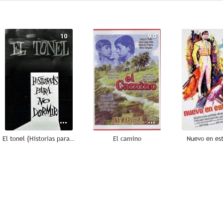
10
9.0
El tonel (Historias para no dormir)
El camino
Nuevo en es
7.8
7.8