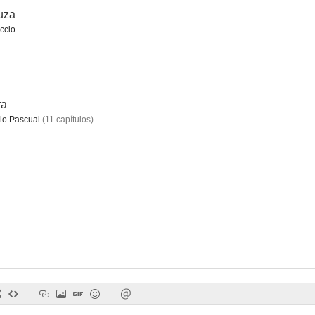
uza
ccio
El señor de La Salle
Nunca pasa nada
091, policía 
5.8
5.5
ra
o Pascual
(
11
capítulos
)
El santuario no se rinde
Terror en la noche
4.4
4.0