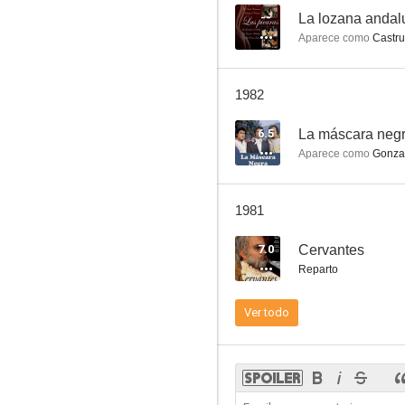
--
La lozana andal
Aparece como
Castru
Cara a cara
1982
6.0
6.5
La máscara neg
Aparece como
Gonzal
1981
7.0
Cervantes
Reparto
El guardián del paraíso
Ver todo
4.5