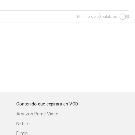
Mínimo de
50
palabras
del ron
Los últimos días de Pompeya
Metralleta 'Stein'
--
--
--
Contenido que expirara en VOD
a nada
La lozana andaluza
Hijos de papá
Amazon Prime Video
--
--
--
Netflix
Filmin