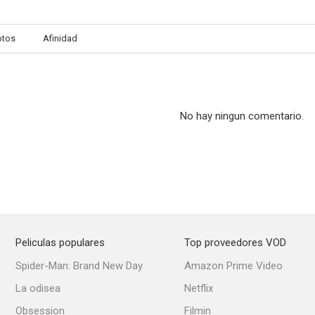
otos
Afinidad
La joven casada
4 dólares de venganza
El bulevar 
2.0
2.0
No hay ningun comentario.
Peliculas populares
Top proveedores VOD
Las petroleras
Ama Rosa
Nunca pas
Spider-Man: Brand New Day
Amazon Prime Video
--
--
La odisea
Netflix
Obsession
Filmin