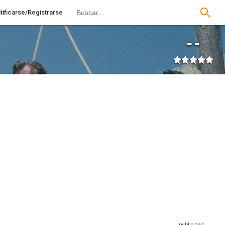
tificarse/Registrarse
--