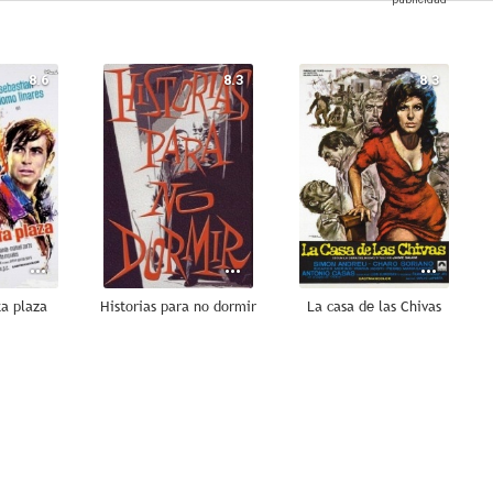
8.6
8.3
8.3
ta plaza
Historias para no dormir
La casa de las Chivas
7.6
7.3
7.2