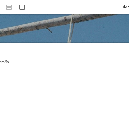
Iden
rafía.