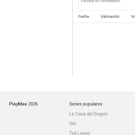
Fecha
Valoración
V
El coloso de Rodas
3.0
PlayMax
2026
Series populares
Codo con codo
La Casa del Dragón
--
Silo
Ted Lasso