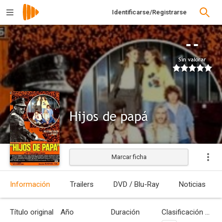
Identificarse/Registrarse
--
Sin valorar
Hijos de papá
Marcar ficha
Estrenada
Información
Trailers
DVD / Blu-Ray
Noticias
Título original
Año
Duración
Clasificación por edades