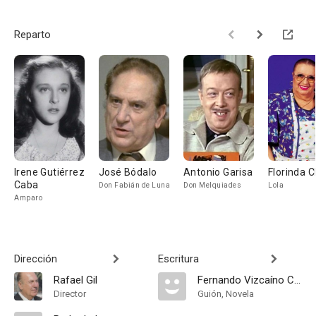
Reparto
Irene Gutiérrez
José Bódalo
Antonio Garisa
Florinda C
Caba
Don Fabián de Luna
Don Melquiades
Lola
Amparo
Dirección
Escritura
Rafael Gil
Fernando Vizcaíno Casas
Director
Guión, Novela