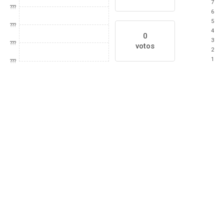
7
???
6
5
???
4
0
3
???
votos
2
1
???