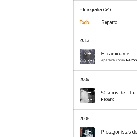
Filmografía (54)
Todo
Reparto
2013
Curro Jiménez
6.8
--
El caminante
Aparece como
Petron
2009
--
50 años de... Fe
Reparto
¡Cómo está el servicio!
2006
6.0
--
Protagonistas de