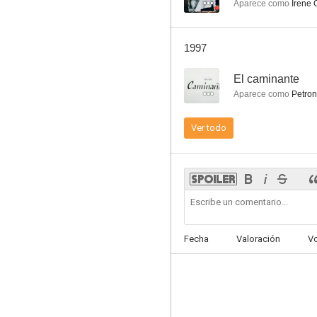
Aparece como
Irene 
1997
--
El caminante
Aparece como
Petron
091, policía al habla
Ver todo
--
Fecha
Valoración
V
50 años de... Fe
--