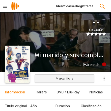
Identificarse/Registrarse
--
Sin valorar
Mi marido y sus complejos
Estrenada
Marcar ficha
Información
Trailers
DVD / Blu-Ray
Noticias
Título original
Año
Duración
Clasificación por edades