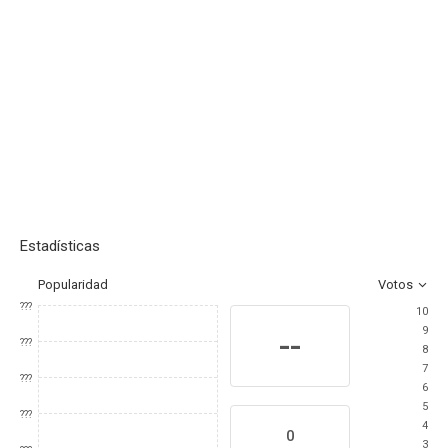
Estadísticas
Popularidad
Votos
???
10
9
--
???
8
7
???
6
5
???
4
0
3