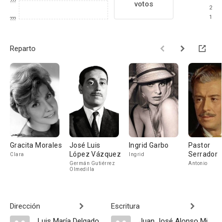
???
votos
2
1
???
Reparto
Gracita Morales
José Luis
Ingrid Garbo
Pastor
López Vázquez
Serrador
Clara
Ingrid
Germán Gutiérrez
Antonio
Olmedilla
Dirección
Escritura
Luis María Delgado
Juan José Alonso Millán