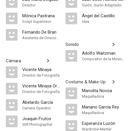
Director
Guión, Guión Adaptado
Mónica Pastrana
Ángel del Castillo
Script Supervisor
Idea
Fernando De Bran
Asistente de Dirección
Sonido
Adolfo Waitzman
Compositor de la Música Original, Música
Cámara
Vicente Minaya
Director de Fotografía
Costume & Make-Up
Vicente Minaya Ortega
Manolita Novoa
Director de Fotografía
Maquilladora
Abelardo García
Mariano García Rey
Camera Operator
Maquilladora
Joaquín Frutos
Esperanza Luzón
Still Photographer
Wardrobe Master