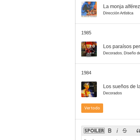
--
La monja alférez
Dirección Artística
Hay que educar a papá
1985
7.0
3.0
Los paraísos pe
Decorados
,
Diseño d
1984
--
Los sueños de l
Decorados
Aeropuerto
Ver todo
6.7