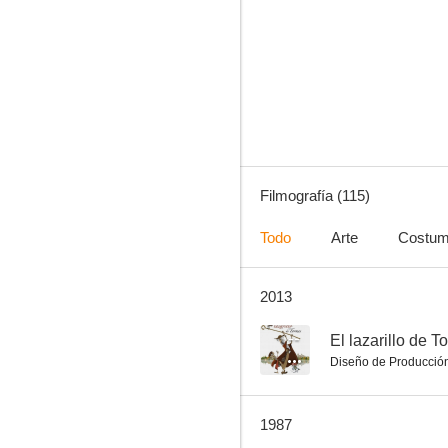
Más bonita que ninguna
7.7
Filmografía (115)
Todo
Arte
Costum
2013
Los tramposos
7.0
--
El lazarillo de 
Diseño de Producció
1987