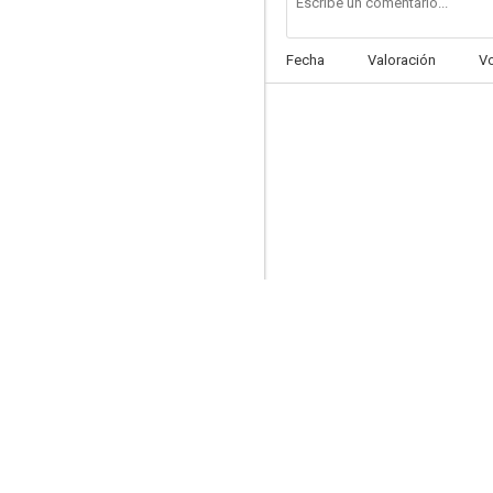
Fecha
Valoración
V
¡Vaya par de gemelos!
6.5
Señora doctor
6.0