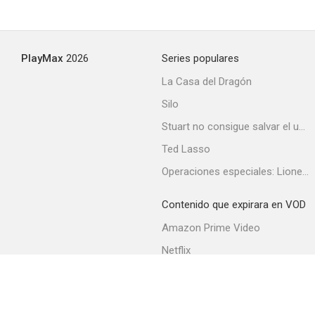
Historia de una traición
PlayMax
2026
Series populares
--
La Casa del Dragón
Silo
Stuart no consigue salvar el universo
Ted Lasso
Operaciones especiales: Lioness
Contenido que expirara en VOD
La araucana (La conquista de Chile)
Amazon Prime Video
--
Netflix
Filmin
Movistar+