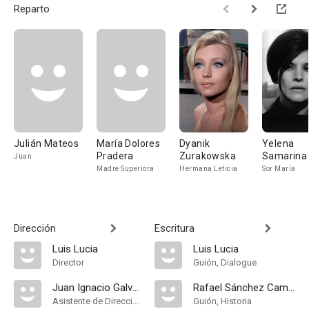
Reparto
Julián Mateos
María Dolores
Dyanik
Yelena
Pradera
Zurakowska
Samarina
Juan
Madre Superiora
Hermana Leticia
Sor María
Dirección
Escritura
Luis Lucia
Luis Lucia
Director
Guión, Dialogue
Juan Ignacio Galván
Rafael Sánchez Campoy
Asistente de Dirección
Guión, Historia