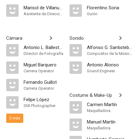
Marisol de Villanueva
Florentino Soria
Asistente de Dirección
Guión
Cámara
Sonido
Antonio L. Ballesteros
Alfonso G. Santisteban
Director de Fotografía
Compositor de la Música Original, Música
Miguel Barquero
Antonio Alonso
Camera Operator
Sound Engineer
Fernando Guillot
Camera Operator
Costume & Make-Up
Felipe López
Carmen Martín
Still Photographer
Maquilladora
2 más
Manuel Martín
Maquilladora