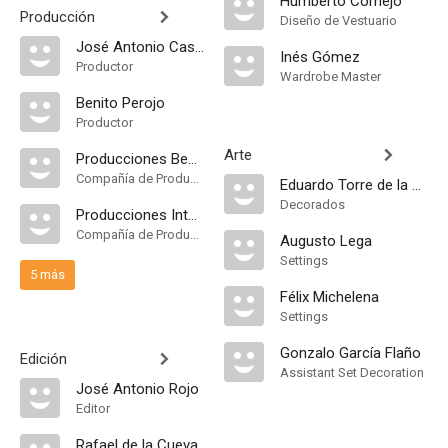
Humberto Cornejo
Producción
Diseño de Vestuario
José Antonio Cascales
Inés Gómez
Productor
Wardrobe Master
Benito Perojo
Productor
Arte
Producciones Benito Perojo
Compañía de Produccion
Eduardo Torre de la Fuente
Decorados
Producciones Internacionales Cinematográficas Asociadas
Compañía de Produccion
Augusto Lega
Settings
5 más
Félix Michelena
Settings
Gonzalo García Flaño
Edición
Assistant Set Decoration
José Antonio Rojo
Editor
Rafael de la Cueva