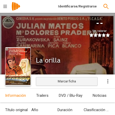
Identificarse/Registrarse
--
Sin valorar
La orilla
Marcar ficha
Estrenada
Información
Trailers
DVD / Blu-Ray
Noticias
Título original
Año
Duración
Clasificación por edades