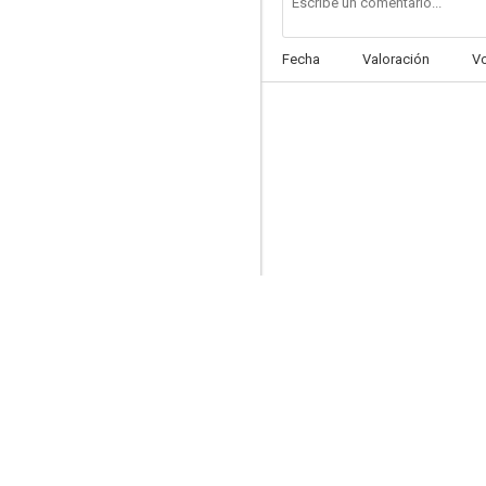
Fecha
Valoración
V
El pisito
7.0
Un caballero andaluz
6.5