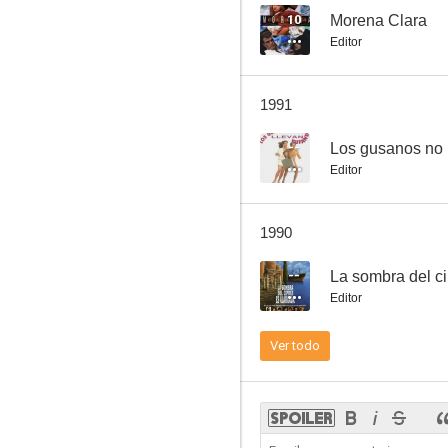
10
Morena Clara
Editor
La novicia rebelde
1991
7.4
--
Los gusanos no 
Editor
1990
--
La sombra del ci
Editor
Marisol rumbo a Río
Ver todo
7.1