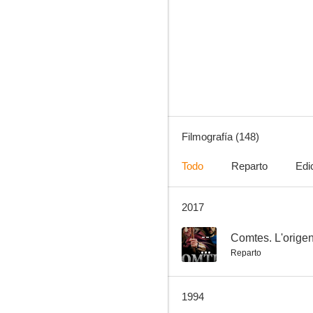
Carola de día, Carola de noche
9.0
Filmografía (148)
Todo
Reparto
Edi
2017
Esto sí se hace
8.3
--
Comtes. L'orige
Reparto
1994