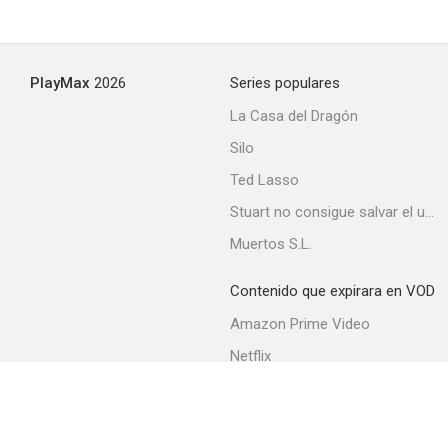
Morir de miedo
PlayMax
2026
Series populares
--
La Casa del Dragón
Silo
Ted Lasso
Stuart no consigue salvar el universo
Muertos S.L.
Contenido que expirara en VOD
La ciudad maldita
Amazon Prime Video
--
Netflix
Filmin
Movistar+