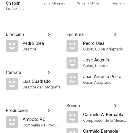
Chaplin
Daniel Márquez
Señorita Elvira
Anciano
Lucía Alfaro
Dirección
Escritura
Pedro Olea
Pedro Olea
Director
Guión, Guión Adaptado
José Agustín
Guión, Historia
Cámara
Juan Antonio Porto
Luis Cuadrado
Guión Adaptado
Director de Fotografía
Sonido
Producción
Carmelo A. Bernaola
Amboto P.C
Compositor de la Música Original
Compañía de Produccion
Carmelo Bernaola