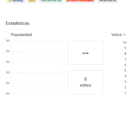
Estadísticas
Popularidad
Votos
???
10
9
--
???
8
7
???
6
5
???
4
0
3
???
votos
2
1
???