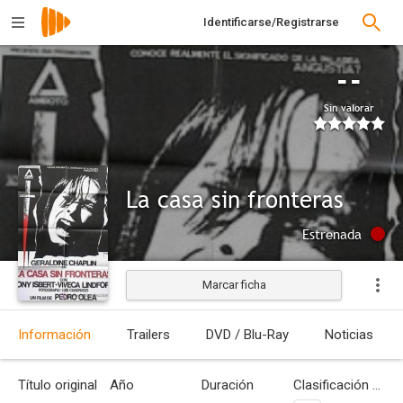
Identificarse/Registrarse
--
Sin valorar
La casa sin fronteras
Estrenada
Marcar ficha
Información
Trailers
DVD / Blu-Ray
Noticias
Título original
Año
Duración
Clasificación por edades