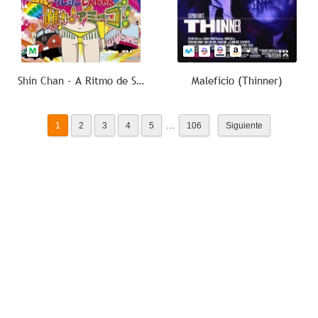
Shin Chan - A Ritmo de Samba
Maleficio (Thinner)
...
1
2
3
4
5
106
Siguiente