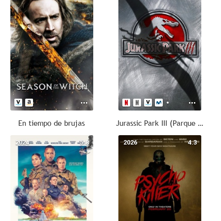
En tiempo de brujas
Jurassic Park III (Parque Jurásico III)
2024
5.8
2026
4.3