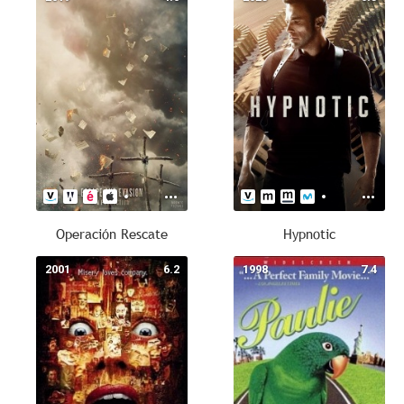
Operación Rescate
Hypnotic
2001
6.2
1998
7.4