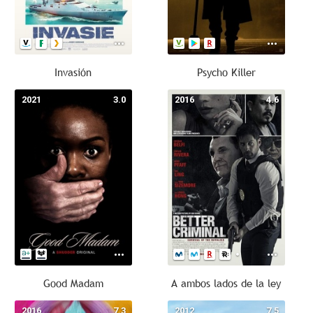
Invasión
Psycho Killer
2021
3.0
2016
4.6
Good Madam
A ambos lados de la ley
2016
7.3
2012
7.5