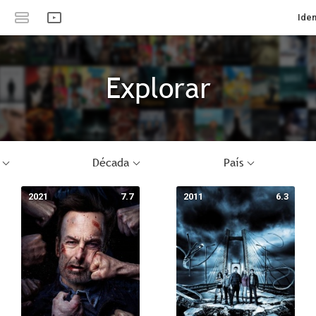
Iden
Explorar
Década
País
2021
7.7
2011
6.3