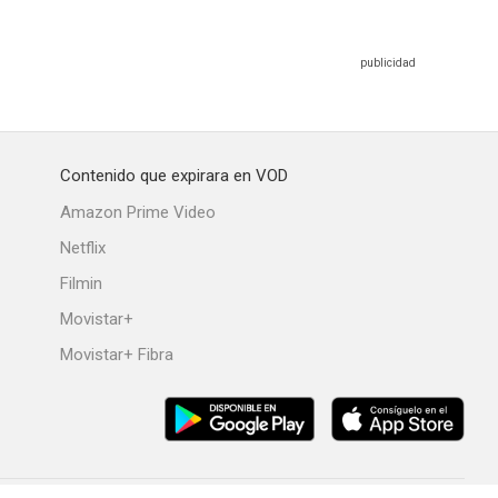
Contenido que expirara en VOD
Amazon Prime Video
Netflix
Filmin
Movistar+
Movistar+ Fibra