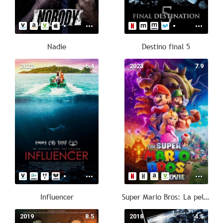
Nadie
Destino final 5
2022
6.4
2023
7.9
Influencer
Super Mario Bros: La película
2019
8.5
2018
4.5