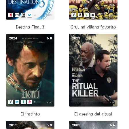
Destino Final 3
Gru, mi villano favorito
2024
6.0
2023
4.1
El instinto
El asesino del ritual
2011
5.9
2001
6.6