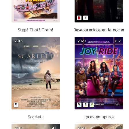
Stop! That! Train!
Desaparecidos en la noche
2016
--
2023
6.7
Scarlett
Locas en apuros
2019
4.0
2023
6.5