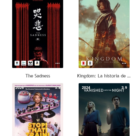
The Sadness
Kingdom: La historia de Ashin
2026
5.8
2024
3.9