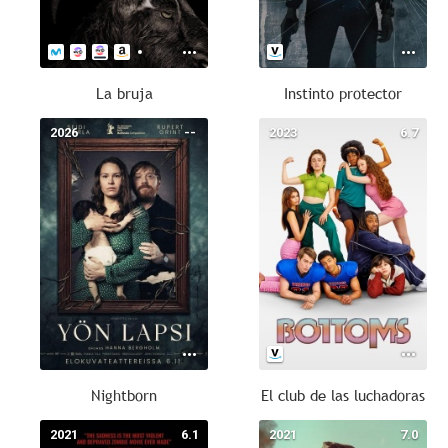
La bruja
Instinto protector
2026
--
2023
6.7
Nightborn
El club de las luchadoras
2021
6.1
2021
7.0