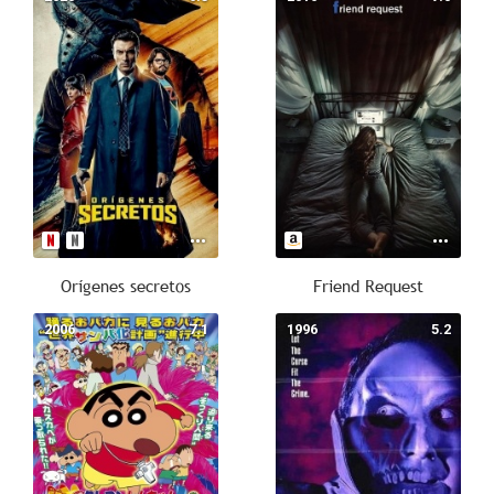
Orígenes secretos
Friend Request
2006
7.1
1996
5.2