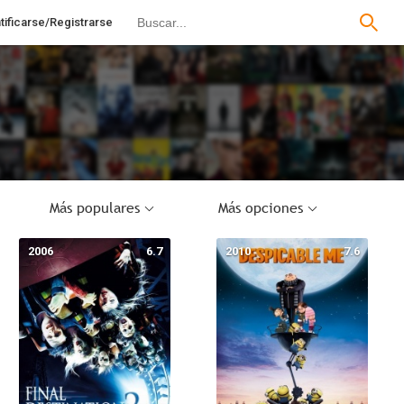
tificarse/Registrarse
Más populares
Más opciones
2006
6.7
2010
7.6