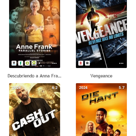
Descubriendo a Anna Frank. Historias paralelas
Vengeance
2024
6.2
2024
5.7