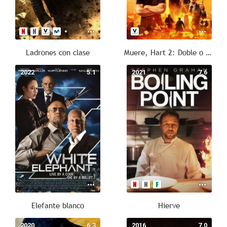
Ladrones con clase
Muere, Hart 2: Doble o nada
2022
5.1
2021
7.6
Elefante blanco
Hierve
2020
6.3
2016
7.0