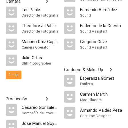
Cámara
Ted Pahle
Fernando Bernáldez
Director de Fotografía
Sound
Theodore J. Pahle
Federico de la Cuesta
Director de Fotografía
Sound Assistant
Mariano Ruiz Capillas
Gregorio Orive
Camera Operator
Sound Assistant
Julio Ortas
Still Photographer
Costume & Make-Up
2 más
Esperanza Gómez
Estilista
Carmen Martín
Producción
Maquilladora
Cesáreo González P.C
Armando Valdés Peza
Compañía de Produccion
Costume Designer
José Manuel Goyanes