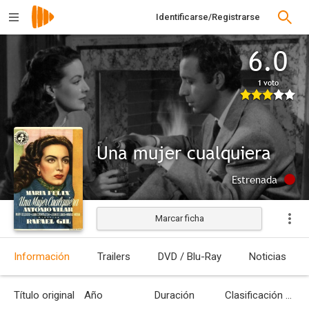
Identificarse/Registrarse
6.0
1 voto
Una mujer cualquiera
Estrenada
Marcar ficha
Información
Trailers
DVD / Blu-Ray
Noticias
Título original
Año
Duración
Clasificación por edades