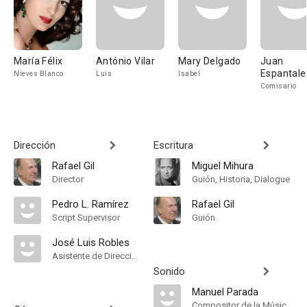
María Félix
António Vilar
Mary Delgado
Juan
Espantal
Nieves Blanco
Luis
Isabel
Comisario
Dirección
Escritura
Rafael Gil
Miguel Mihura
Director
Guión, Historia, Dialogue
Pedro L. Ramírez
Rafael Gil
Script Supervisor
Guión
José Luis Robles
Asistente de Dirección
Sonido
Manuel Parada
Compositor de la Música Original