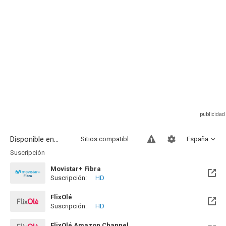
Disponible en...
Sitios compatibles
España
Suscripción
Movistar+ Fibra
Suscripción:
HD
Disponible hasta el Vie, 01 Ene 2100 (Quedan 73 años)
FlixOlé
Suscripción:
HD
FlixOlé Amazon Channel