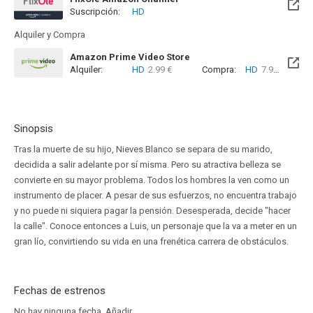
Suscripción:
HD
Alquiler y Compra
Amazon Prime Video Store
Alquiler:
HD
2.99 €
Compra:
HD
7.99 €
Sinopsis
Tras la muerte de su hijo, Nieves Blanco se separa de su marido,
decidida a salir adelante por sí misma. Pero su atractiva belleza se
convierte en su mayor problema. Todos los hombres la ven como un
instrumento de placer. A pesar de sus esfuerzos, no encuentra trabajo
y no puede ni siquiera pagar la pensión. Desesperada, decide "hacer
la calle". Conoce entonces a Luis, un personaje que la va a meter en un
gran lío, convirtiendo su vida en una frenética carrera de obstáculos.
Fechas de estrenos
No hay ninguna fecha.
Añadir