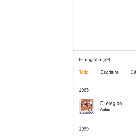
Manolo guardia urbano
--
Filmografía (39)
Todo
Escritura
Cá
1985
Señora ama
--
7.0
El elegido
Guión
1959