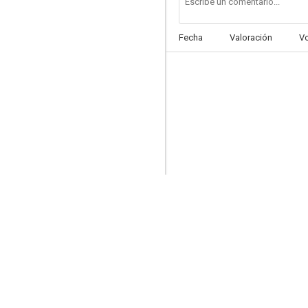
Fecha
Valoración
V
El capitán de Loyola
--
Misterio en la marisma
--