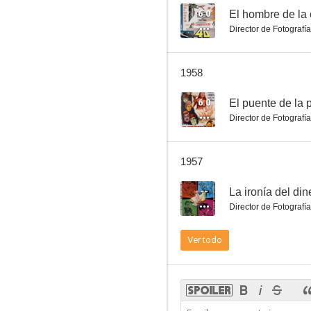
6.0
El hombre de la 
Director de Fotografía
Ronda española
1958
--
6.0
El puente de la 
Director de Fotografía
1957
--
La ironía del din
Director de Fotografía
Pequeñeces
Ver todo
--