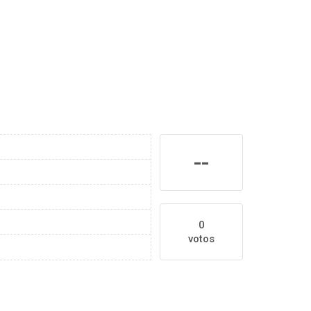
--
0
votos