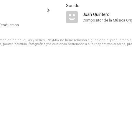
Sonido
Juan Quintero
Compositor de la Música Orig
Produccion
ación de películas y series, PlayMax no tiene relación alguna con el productor o el d
, póster, carátula, fotografías y/o cubiertas pertenece a sus respectivos autores, pr