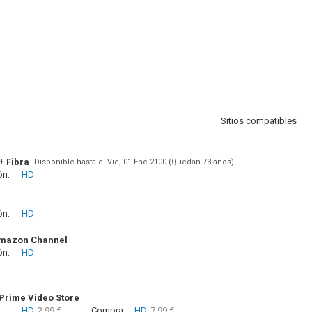
Sitios compatibles
+ Fibra
Disponible hasta el Vie, 01 Ene 2100 (Quedan 73 años)
ón:
HD
ón:
HD
Amazon Channel
ón:
HD
rime Video Store
HD
2.99 €
Compra:
HD
7.99 €