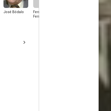
José Bódalo
Fernando
Guillermo Marin
María
Fernández de
Asquerino
Córdoba