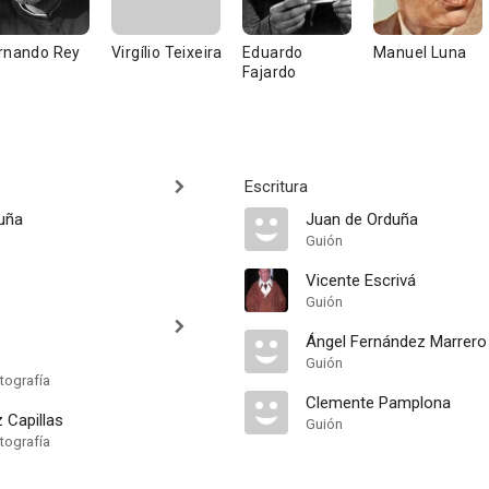
rnando Rey
Virgílio Teixeira
Eduardo
Manuel Luna
Fajardo
Escritura
uña
Juan de Orduña
Guión
Vicente Escrivá
Guión
Ángel Fernández Marrero
Guión
tografía
Clemente Pamplona
 Capillas
Guión
tografía