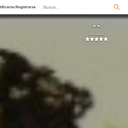
tificarse/Registrarse
--
Sin valorar