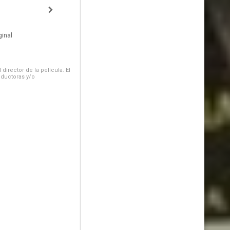
inal
irector de la película. El
oductoras y/o