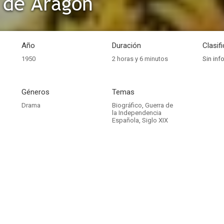
 de Aragón
Año
Duración
Clasif
1950
2 horas y 6 minutos
Sin inf
Géneros
Temas
Drama
Biográfico
,
Guerra de
la Independencia
Española
,
Siglo XIX