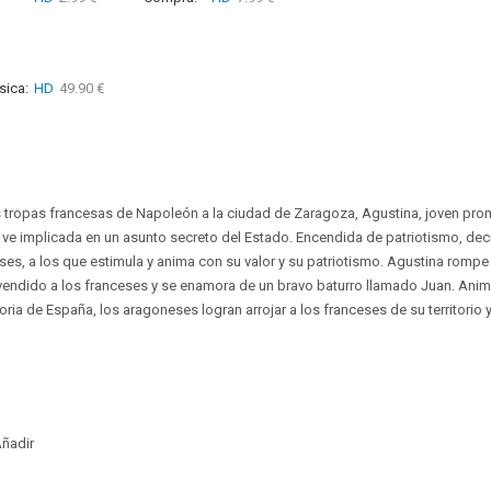
sica:
HD
49.90 €
s tropas francesas de Napoleón a la ciudad de Zaragoza, Agustina, joven pro
 ve implicada en un asunto secreto del Estado. Encendida de patriotismo, deci
eses, a los que estimula y anima con su valor y su patriotismo. Agustina romp
 vendido a los franceses y se enamora de un bravo baturro llamado Juan. Ani
toria de España, los aragoneses logran arrojar a los franceses de su territorio y
ñadir