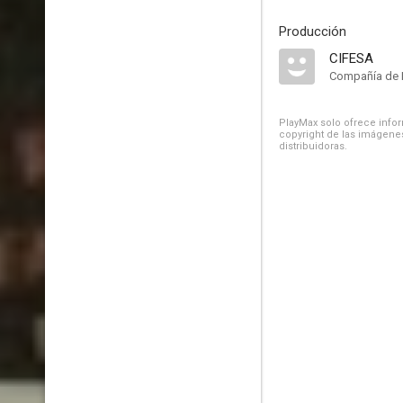
Producción
CIFESA
Compañía de 
PlayMax solo ofrece inform
copyright de las imágenes
distribuidoras.