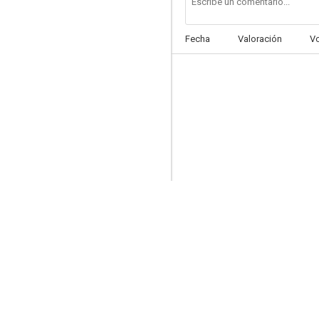
Fecha
Valoración
V
Pequeñeces
--
El caserío
--