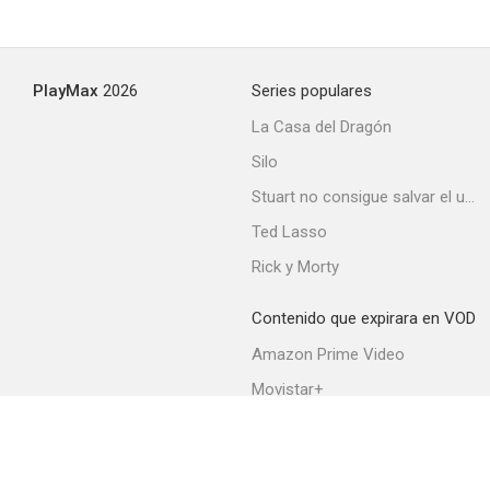
Ya viene el cortejo...
PlayMax
2026
Series populares
--
La Casa del Dragón
Silo
Stuart no consigue salvar el universo
Ted Lasso
Rick y Morty
Contenido que expirara en VOD
Agustina de Aragón
Amazon Prime Video
--
Movistar+
Netflix
Filmin