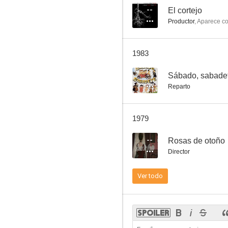
--
El cortejo
Productor
,
Aparece c
El misterio de la Puerta del Sol
1983
--
--
Sábado, sabade
Reparto
1979
--
Rosas de otoño
Director
El cortejo
Ver todo
--