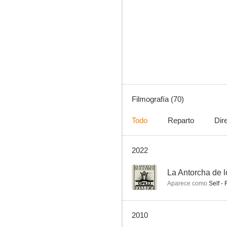
El padre Pitillo
6.0
Filmografía (70)
Todo
Reparto
Dir
2022
¡Viva la muerte... tuya!
3.0
--
La Antorcha de l
Aparece como
Self - 
2010