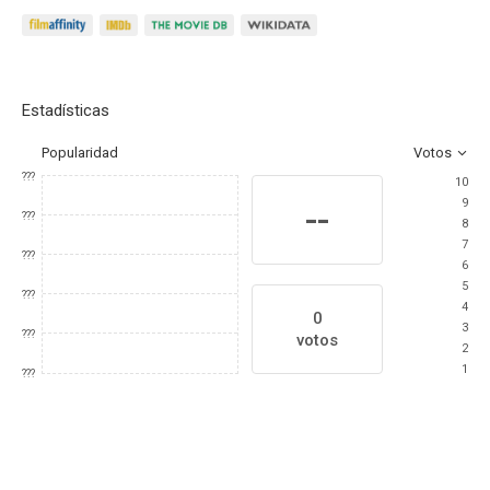
Estadísticas
Popularidad
Votos
???
10
9
--
???
8
7
???
6
5
???
4
0
3
???
votos
2
1
???