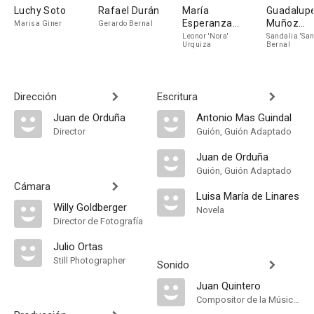
Luchy Soto
Rafael Durán
María
Guadalup
Esperanza
Muñoz
Marisa Giner
Gerardo Bernal
Navarro
Sampedr
Leonor 'Nora'
Sandalia 'San
Urquiza
Bernal
Dirección
Escritura
Juan de Orduña
Antonio Mas Guindal
Director
Guión, Guión Adaptado
Juan de Orduña
Guión, Guión Adaptado
Cámara
Luisa María de Linares
Willy Goldberger
Novela
Director de Fotografía
Julio Ortas
Still Photographer
Sonido
Juan Quintero
Compositor de la Música Original