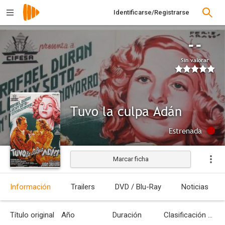
Identificarse/Registrarse
--
Sin valorar
Tuvo la culpa Adán
Estrenada
Marcar ficha
Información
Trailers
DVD / Blu-Ray
Noticias
Título original
Año
Duración
Clasificación por edades