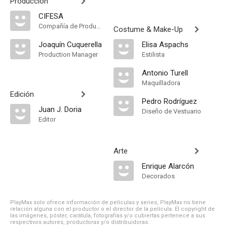
Producción
CIFESA
Compañía de Produccion
Costume & Make-Up
Joaquín Cuquerella
Elisa Aspachs
Production Manager
Estilista
Antonio Turell
Maquilladora
Edición
Pedro Rodríguez
Juan J. Doria
Diseño de Vestuario
Editor
Arte
Enrique Alarcón
Decorados
PlayMax solo ofrece información de películas y series, PlayMax no tiene
relación alguna con el productor o el director de la película. El copyright de
las imágenes, póster, carátula, fotografías y/o cubiertas pertenece a sus
respectivos autores, productoras y/o distribuidoras.