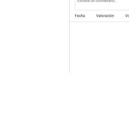
Fecha
Valoración
V
Un hombre de negocios
--
La boda de Quinita Flores