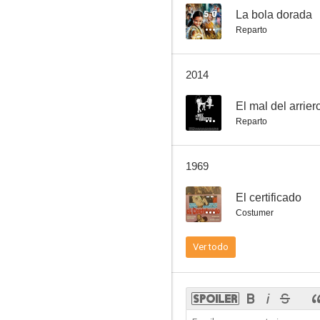
5.0
La bola dorada
Reparto
Navidades en junio
2014
--
--
El mal del arrier
Reparto
1969
--
El certificado
Costumer
Carta a Sara
Ver todo
--