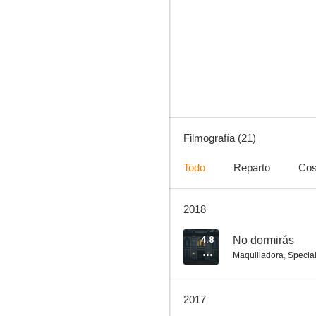
La bola dorada
--
Filmografía (21)
Todo
Reparto
Cos
2018
El certificado
--
4.8
No dormirás
Maquilladora
,
Special
2017