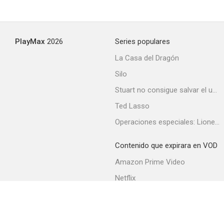
Charlestón
PlayMax
2026
Series populares
--
La Casa del Dragón
Silo
Stuart no consigue salvar el universo
Ted Lasso
Operaciones especiales: Lioness
Contenido que expirara en VOD
La muchacha de la plaza de San Pedro
Amazon Prime Video
--
Netflix
Filmin
Movistar+