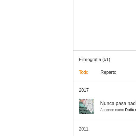
Muerte de un ciclista
6.4
Filmografía (91)
Todo
Reparto
2017
La vida por delante
6.0
--
Nunca pasa nad
Aparece como
Doña 
2011