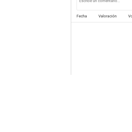
Fecha
Valoración
V
El guardián del paraíso
5.5
Esa pareja feliz
--