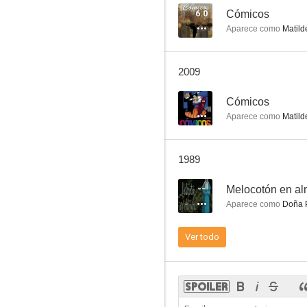
6.0
Cómicos
Aparece como
Matild
Cómicos
2009
6.0
--
Cómicos
Aparece como
Matild
1989
--
Melocotón en al
Aparece como
Doña P
El señor de La Salle
Ver todo
6.0