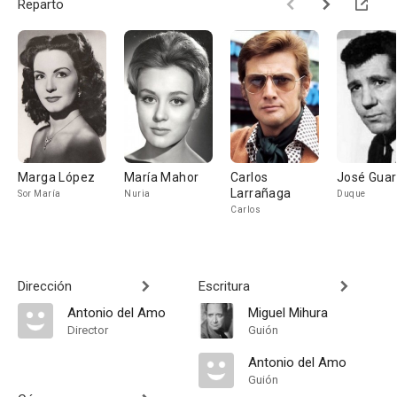
Reparto
Marga López
María Mahor
Carlos
José Guar
Larrañaga
Sor María
Nuria
Duque
Carlos
Dirección
Escritura
Antonio del Amo
Miguel Mihura
Director
Guión
Antonio del Amo
Guión