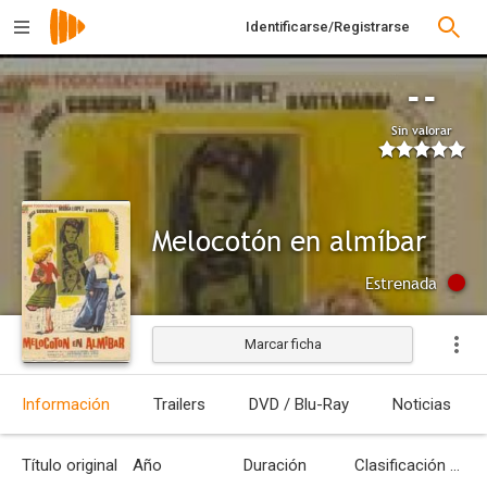
Identificarse/Registrarse
--
Sin valorar
Melocotón en almíbar
Estrenada
Marcar ficha
Información
Trailers
DVD / Blu-Ray
Noticias
Título original
Año
Duración
Clasificación por edades