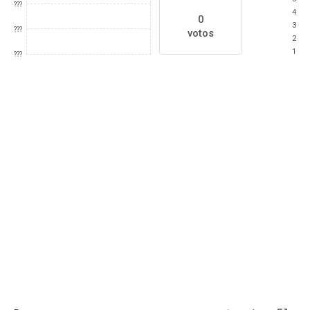
???
4
0
3
???
votos
2
1
???