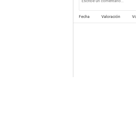
Fecha
Valoración
V
El cine libertario: Cuando las películas hacen historia
7.0
Historias de la televisión
6.8