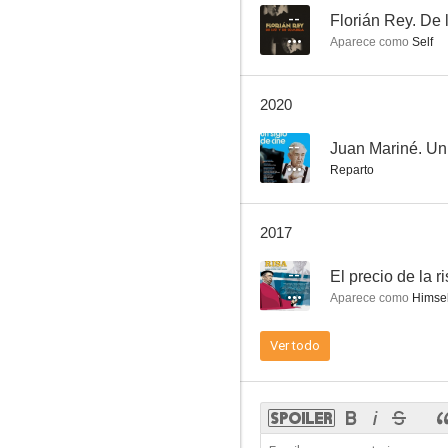
--
Florián Rey. De 
Aparece como
Self
El ruiseñor de las cumbres
2020
7.5
--
Juan Mariné. Un 
Reparto
2017
--
El precio de la r
Aparece como
Himsel
¡Cómo sois las mujeres!
Ver todo
7.1