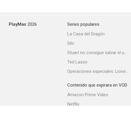
Las colocadas
PlayMax
2026
Series populares
--
La Casa del Dragón
Silo
Stuart no consigue salvar el universo
Ted Lasso
Operaciones especiales: Lioness
Contenido que expirara en VOD
Crimen imperfecto
Amazon Prime Video
--
Netflix
Filmin
Movistar+