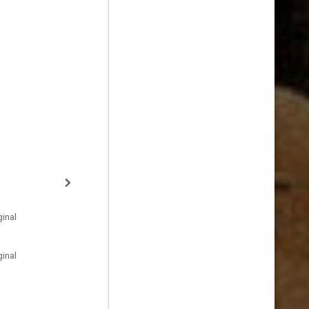
inal
inal