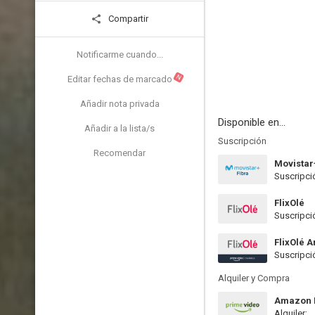
Compartir
Notificarme cuando...
N
Editar fechas de marcado
Añadir nota privada
Disponible en...
Añadir a la lista/s
Suscripción
Recomendar
Movistar
Suscripci
FlixOlé
Suscripci
FlixOlé 
Suscripci
Alquiler y Compra
Amazon P
Alquiler: