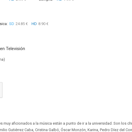
sica:
SD
24.85 €
HD
8.90 €
en Televisión
na)
s muy aficionados a la música están a punto de ir a la universidad. Son los ch
ilio Gutiérrez Caba, Cristina Galbó, Óscar Monzón, Karina, Pedro Díez del Corr