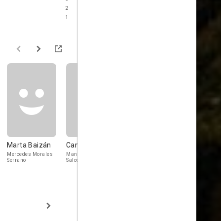
2
1
Marta Baizán
Camilo Sesto
Karina
Gonzalo
González
Mercedes Morales
Manuel García
Yolanda Baeza
Serrano
Salcedo 'Lolo'
Márquez 'Yoyo'
Campuzano