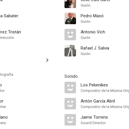
Guión
a Sabater
Pedro Masó
Guión
rez Tristán
Antonio Vich
Dirección
Guión
Rafael J. Salvia
Guión
tografía
Sonido
o
Los Pekenikes
tor
Compositor de la Música Orig
or
Antón García Abril
pher
Compositor de la Música Orig
lano
Jaime Torrens
mera
Sound Director