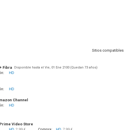
Sitios compatibles
+ Fibra
Disponible hasta el Vie, 01 Ene 2100 (Quedan 73 años)
ón:
HD
ón:
HD
Amazon Channel
ón:
HD
rime Video Store
HD
2.99 €
Compra:
HD
7.99 €