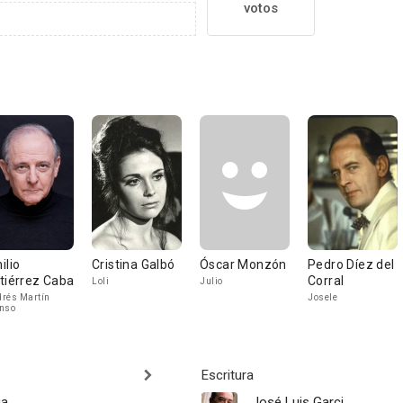
votos
ilio
Cristina Galbó
Óscar Monzón
Pedro Díez del
tiérrez Caba
Corral
Loli
Julio
rés Martín
Josele
nso
Escritura
ga
José Luis Garci