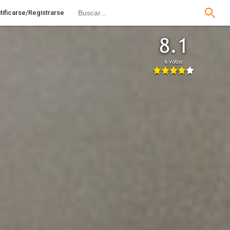
tificarse/Registrarse
8.1
6 votos