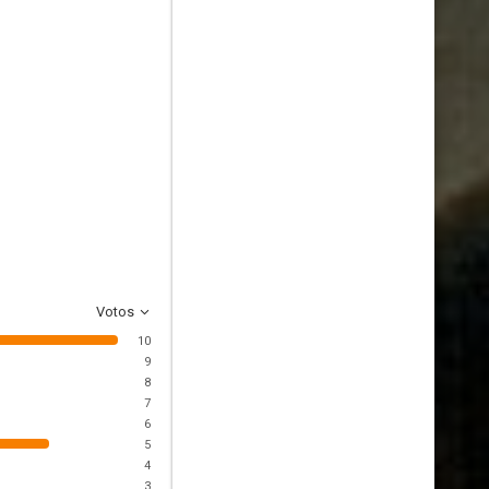
Votos
10
9
8
7
6
5
4
3