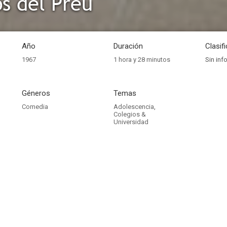
os del Preu
Año
Duración
Clasif
1967
1 hora y 28 minutos
Sin inf
Géneros
Temas
Comedia
Adolescencia
,
Colegios &
Universidad