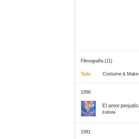
Los guardiamarinas
--
Filmografía (11)
Todo
Costume & Make
1996
Esa mujer
--
6.8
El amor perjudic
Estilista
1991