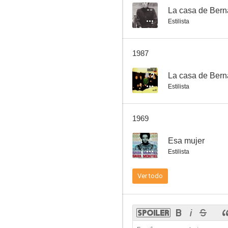
--
La casa de Bern
Estilista
Tierra brutal
1987
8.2
La casa de Bern
Estilista
1969
--
Esa mujer
Estilista
Ver todo