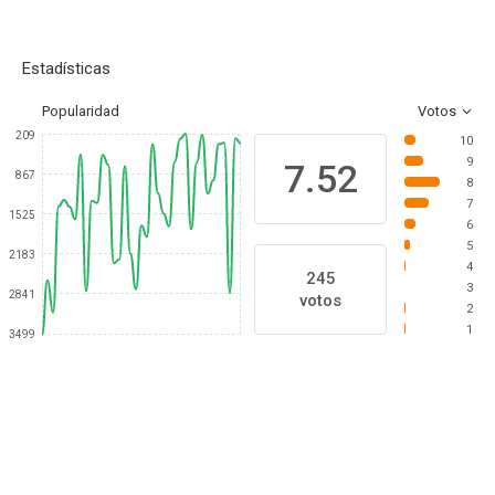
Estadísticas
Popularidad
Votos
209
10
9
7.52
867
8
7
1525
6
5
2183
4
245
3
2841
votos
2
1
3499