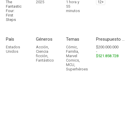
The
2025
1 hora y
12+
Fantastic
55
Four:
minutos
First
Steps
País
Géneros
Temas
Presupuesto - Ingresos
Estados
Acción
,
Cómic
,
$200.000.000
Unidos
Ciencia
Familia
,
-
ficción
,
Marvel
$521.858.728
Fantástico
Comics
,
MCU
,
Superhéroes