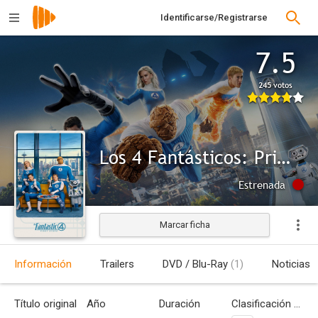
Identificarse/Registrarse
7.5
245 votos
Los 4 Fantásticos: Primeros pasos
Estrenada
Marcar ficha
Información
Trailers
DVD / Blu-Ray
(1)
Noticias
Título original
Año
Duración
Clasificación por edades