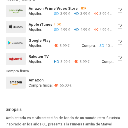
Amazon Prime Video Store
HDR
Alquiler:
SD
3.99 €
HD
3.99 €
4K
3.99 €
Com
Apple iTunes
HDR
Alquiler:
SD
4.99 €
HD
4.99 €
4K
4.99 €
Com
Google Play
Alquiler:
4K
3.99 €
Compra:
SD
10.99 €
4K
1
Rakuten TV
Alquiler:
HD
3.99 €
4K
3.99 €
Compra:
SD
9
Compra física
Amazon
Compra física:
4K
65.00 €
Sinopsis
Ambientada en el vibrante telón de fondo de un mundo retro-futurista
inspirado en los años 60, presenta a la Primera Familia de Marvel