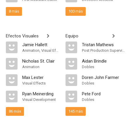
8 más
100 más
Efectos Visuales
Equipo
Jamie Hallett
Tristan Mathews
Animation, Visual Effects
Post Production Supervisor
Nicholas St. Clair
Aidan Brindle
Animation
Dobles
Max Lester
Doren John Farmer
Visual Effects
Dobles
Ryan Meinerding
Pete Ford
Visual Development
Dobles
86 más
145 más