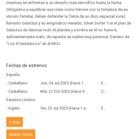
mientras se enfrentan a su desafío más terrorífico hasta la fecha.
Obligados a equilibrar sus roles como héroes con la fortaleza de su
vínculo familiar, deben defender la Tierra de un dios espacial voraz
llamado Galactus y su enigmático Heraldo, Silver Surfer. Y si el plan de
Galactus de devorar todo el planeta y a todos en él no fuera lo
suficientemente malo, de repente se vuelve muy personal. Estreno de
"Los 4 Fantásticos" en el MCU.
Fechas de estrenos
España:
- Castellano:
Jue, 24 Jul 2025 (Hace 1 año)
Estreno
- Castellano:
Mar, 21 Oct 2025 (Hace 9 meses y 18 días)
Copia Física
Estados Unidos:
- Inglés:
Vie, 25 Jul 2025 (Hace 1 año)
Estreno
Francia:
1
más
- Frances:
Mié, 23 Jul 2025 (Hace 1 año)
Estreno
Añadir fecha