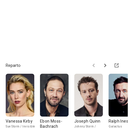
Reparto
Vanessa Kirby
Ebon Moss-
Joseph Quinn
Ralph Ine
Bachrach
Sue Storm / Invisible
Johnny Storm /
Galactus