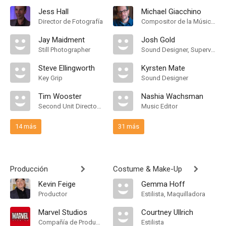
Jess Hall
Michael Giacchino
Director de Fotografía
Compositor de la Música Original
Jay Maidment
Josh Gold
Still Photographer
Sound Designer, Supervising Sound Editor
Steve Ellingworth
Kyrsten Mate
Key Grip
Sound Designer
Tim Wooster
Nashia Wachsman
Second Unit Director of Photography
Music Editor
14 más
31 más
Producción
Costume & Make-Up
Kevin Feige
Gemma Hoff
Productor
Estilista, Maquilladora
Marvel Studios
Courtney Ullrich
Compañía de Produccion
Estilista