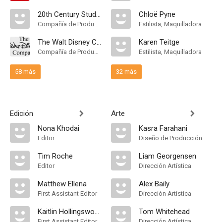
20th Century Studios
Chloë Pyne
Compañía de Produccion
Estilista, Maquilladora
The Walt Disney Company
Karen Teitge
Compañía de Produccion
Estilista, Maquilladora
58 más
32 más
Edición
Arte
Nona Khodai
Kasra Farahani
Editor
Diseño de Producción
Tim Roche
Liam Georgensen
Editor
Dirección Artística
Matthew Ellena
Alex Baily
First Assistant Editor
Dirección Artística
Kaitlin Hollingsworth
Tom Whitehead
First Assistant Editor
Dirección Artística