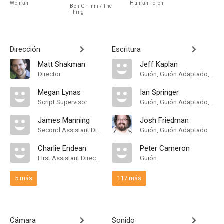
Woman
Human Torch
Ben Grimm / The
Thing
Dirección
Escritura
Matt Shakman
Jeff Kaplan
Director
Guión, Guión Adaptado, Historia
Megan Lynas
Ian Springer
Script Supervisor
Guión, Guión Adaptado, Historia
James Manning
Josh Friedman
Second Assistant Director
Guión, Guión Adaptado
Charlie Endean
Peter Cameron
First Assistant Director
Guión
5 más
117 más
Cámara
Sonido