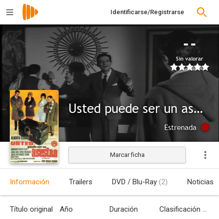
Identificarse/Registrarse
--
Sin valorar
Usted puede ser un asesino
Estrenada
Marcar ficha
Información
Trailers
DVD / Blu-Ray
(2)
Noticias
Título original
Año
Duración
Clasificación por edades