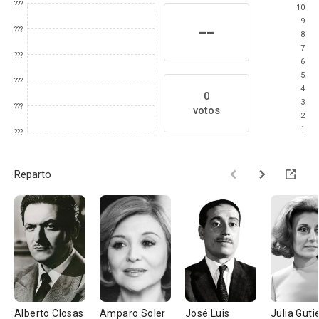
???
10
9
--
???
8
7
???
6
5
???
4
0
3
???
votos
2
1
???
Reparto
Alberto Closas
Amparo Soler
José Luis
Julia Guti