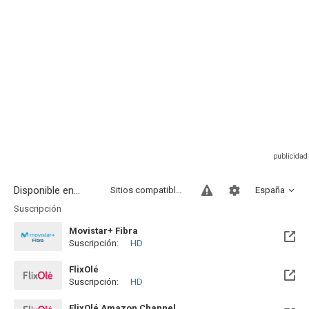
Disponible en...
Sitios compatibles
España
Suscripción
Movistar+ Fibra
Suscripción:
HD
Disponible hasta el Vie, 01 Ene 2100 (Quedan 73 años)
FlixOlé
Suscripción:
HD
Disponible hasta el Mar, 01 Sep 2026 (Quedan 25 días)
FlixOlé Amazon Channel