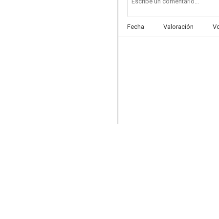
Fecha
Valoración
V
La hora incógnita
7.0
Las muchachas de azul
5.7