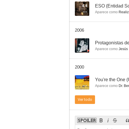
4.4
ESO (Entidad So
Aparece como
Realiz
Memorias del General Escobar
2006
7.7
--
Protagonistas de
Aparece como
Jesús 
2000
--
You're the One (
Aparece como
Dr. Be
Los tramposos
Ver todo
7.0