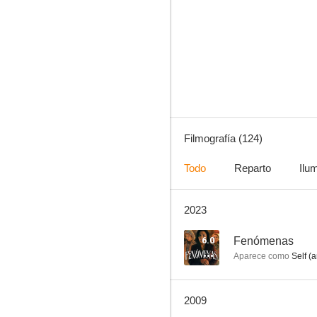
Los presuntos
8.3
Filmografía (124)
Todo
Reparto
Ilu
2023
Las chicas de la Cruz Roja
8.0
6.0
Fenómenas
Aparece como
Self (a
2009