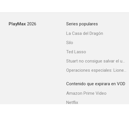
Trampa para un hombre solo
PlayMax
2026
Series populares
--
La Casa del Dragón
Silo
Ted Lasso
Stuart no consigue salvar el universo
Operaciones especiales: Lioness
Contenido que expirara en VOD
La fundación
Amazon Prime Video
--
Netflix
Filmin
Movistar+