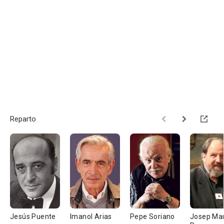
Reparto
Jesús Puente
Imanol Arias
Pepe Soriano
Josep Mar