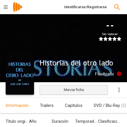
Identificarse/Registrarse
--
Sin valorar
Historias del otro lado
Finalizada
Marcar ficha
Información
Trailers
Capítulos
DVD / Blu-Ray
(2)
Título original
Año
Duración
Temporadas
Clasificación por edades