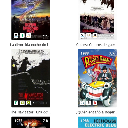
La divertida noche de los zombies
Colors: Colores de guerra
1988
6.8
1988
7.7
The Navigator: Una odisea en el tiempo
¿Quién engañó a Roger Rabbit?
1988
7.8
1988
--