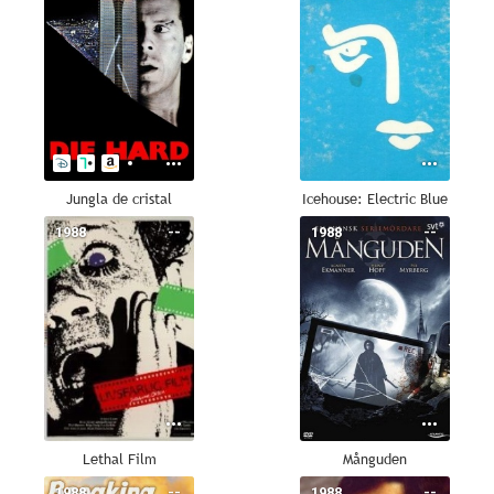
Jungla de cristal
Icehouse: Electric Blue
1988
--
1988
--
Lethal Film
Månguden
1988
--
1988
--