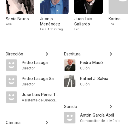
Sonia Bruno
Juanjo
Juan Luis
Karina
Menéndez
Galiardo
Yola
Bea
Luis Armstrong
Leo
Dirección
Escritura
Pedro Lazaga
Pedro Masó
Director
Guión
Pedro Lazaga Sabater
Rafael J. Salvia
Director
Guión
José Luis Pérez Tristán
Asistente de Dirección
Sonido
Antón García Abril
Compositor de la Música Original, Música
Cámara