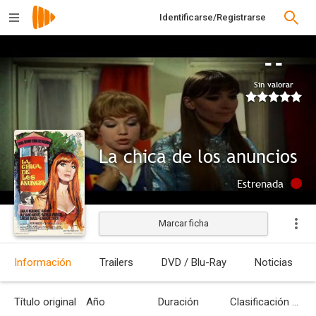
Identificarse/Registrarse
--
Sin valorar
La chica de los anuncios
Estrenada
Marcar ficha
Información
Trailers
DVD / Blu-Ray
Noticias
Título original
Año
Duración
Clasificación por edades