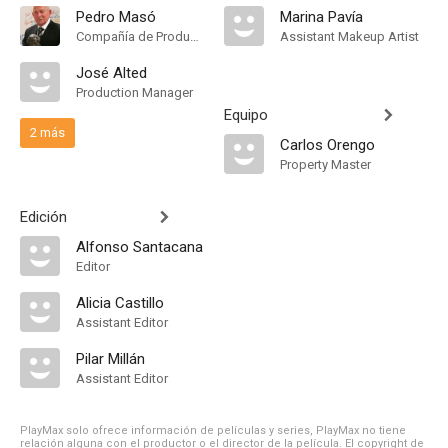
Pedro Masó
Marina Pavía
Compañía de Produccion, Productor Ejecutivo
Assistant Makeup Artist
José Alted
Production Manager
Equipo
2 más
Carlos Orengo
Property Master
Edición
Alfonso Santacana
Editor
Alicia Castillo
Assistant Editor
Pilar Millán
Assistant Editor
PlayMax solo ofrece información de películas y series, PlayMax no tiene
relación alguna con el productor o el director de la película. El copyright de