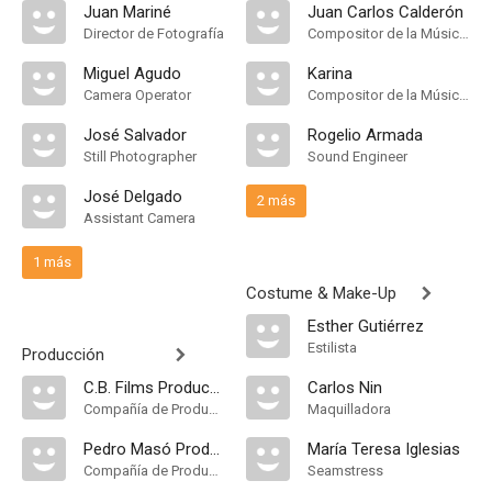
Juan Mariné
Juan Carlos Calderón
Director de Fotografía
Compositor de la Música Original
Miguel Agudo
Karina
Camera Operator
Compositor de la Música Original
José Salvador
Rogelio Armada
Still Photographer
Sound Engineer
José Delgado
2 más
Assistant Camera
1 más
Costume & Make-Up
Esther Gutiérrez
Estilista
Producción
C.B. Films Producción S.A
Carlos Nin
Compañía de Produccion
Maquilladora
Pedro Masó Producciones Cinematográficas
María Teresa Iglesias
Compañía de Produccion
Seamstress