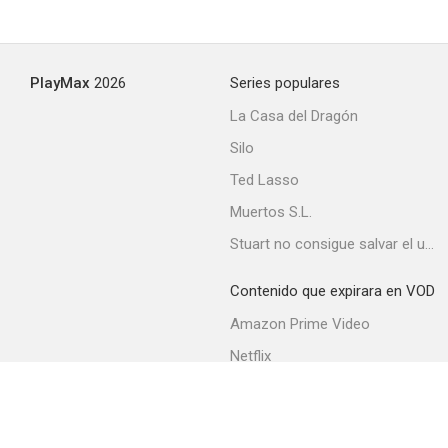
Tú estás loco Briones
PlayMax
2026
Series populares
--
La Casa del Dragón
Silo
Ted Lasso
Muertos S.L.
Stuart no consigue salvar el universo
Contenido que expirara en VOD
Vecinos
Amazon Prime Video
--
Netflix
Movistar+
Filmin