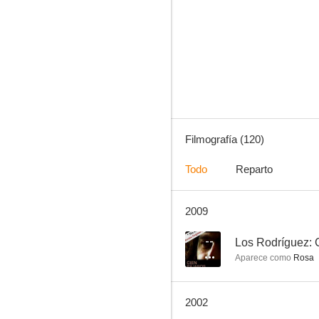
Amor a todo gas
8.8
Filmografía (120)
Todo
Reparto
2009
Me has hecho perder el juicio
8.1
--
Los Rodríguez: 
Aparece como
Rosa
2002