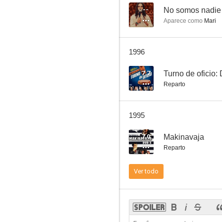
--
No somos nadie
Aparece como
Mari
Queremos un hijo tuyo
1996
7.8
7.7
Turno de oficio:
Reparto
1995
7.0
Makinavaja
Reparto
La vida sigue igual
Ver todo
7.6