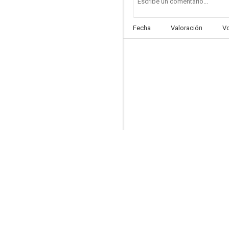
Fecha
Valoración
V
Abuelo made in Spain
7.5
Dormir y ligar: todo es empezar
7.5