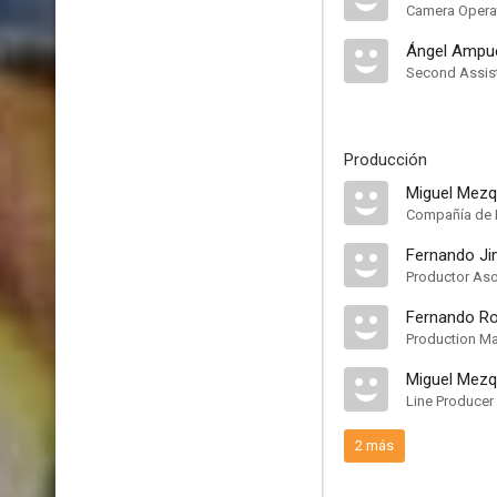
Camera Opera
Ángel Ampu
Second Assis
Producción
Miguel Mezq
Compañía de 
Fernando Ji
Productor As
Fernando Ro
Production M
Miguel Mezqu
Line Producer
2 más