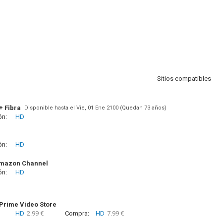
Sitios compatibles
+ Fibra
Disponible hasta el Vie, 01 Ene 2100 (Quedan 73 años)
ón:
HD
ón:
HD
Amazon Channel
ón:
HD
rime Video Store
HD
2.99 €
Compra:
HD
7.99 €