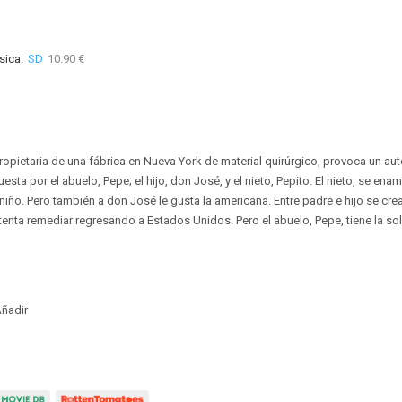
sica:
SD
10.90 €
ropietaria de una fábrica en Nueva York de material quirúrgico, provoca un aut
sta por el abuelo, Pepe; el hijo, don José, y el nieto, Pepito. El nieto, se ena
niño. Pero también a don José le gusta la americana. Entre padre e hijo se crea 
tenta remediar regresando a Estados Unidos. Pero el abuelo, Pepe, tiene la sol
ñadir