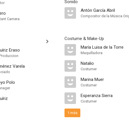
Sonido
tor
Antón García Abril
ero
Compositor de la Música Orig
tant Camera
Costume & Make-Up
María Luisa de la Torre
uíriz Eraso
Maquilladora
Produccion
Natalio
ménez Varela
Costumer
ociado
Marina Muer
yo Polo
Costumer
anager
Esperanza Sierra
íriz
Costumer
1 más