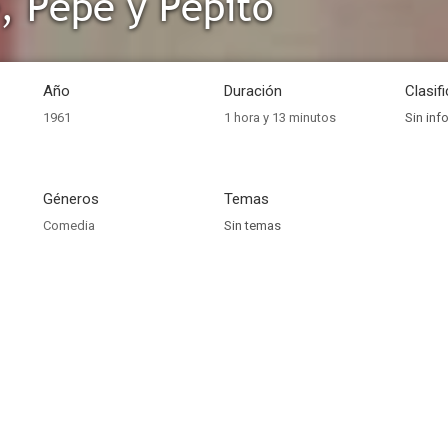
, Pepe y Pepito
Año
Duración
Clasif
1961
1 hora y 13 minutos
Sin inf
Géneros
Temas
Comedia
Sin temas