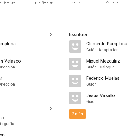
e Quiroga
Pepito Quiroga
Francis
Marcelo
Escritura
amplona
Clemente Pamplona
Guión, Adaptation
en Velasco
Miguel Mezquíriz
Dirección
Guión, Dialogue
ar
Federico Muelas
Dirección
Guión
Jesús Vasallo
Guión
2 más
no
tografía
nn