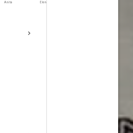
Sampedro
Anita
Elena
Percy
Viuda