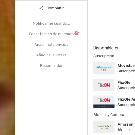
Compartir
Notificarme cuando...
N
Editar fechas de marcado
Añadir nota privada
Disponible en...
Añadir a la lista/s
Suscripción
Recomendar
Movistar
Suscripci
FlixOlé
Suscripci
FlixOlé 
Suscripci
Alquiler y Compra
Amazon P
Alquiler: