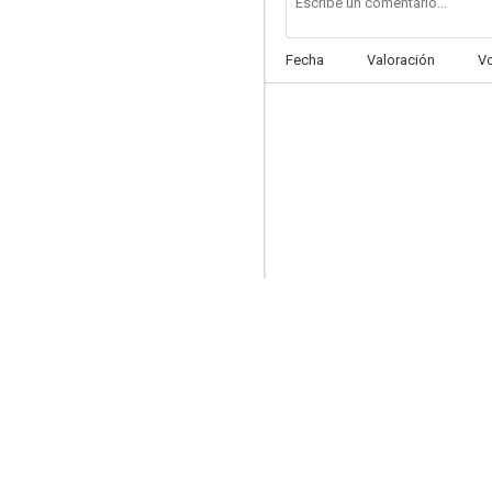
Fecha
Valoración
V
Los niños del Brasil
6.4
Simbad y la princesa
6.0