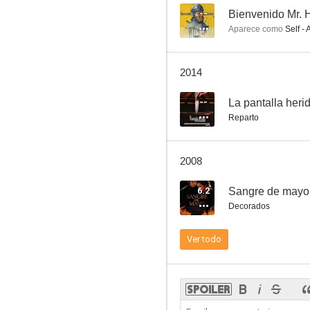
--
Bienvenido Mr. 
Aparece como
Self - 
El viento y el león
2014
7.0
--
La pantalla heri
Reparto
2008
6.2
Sangre de mayo
Decorados
Patton
Ver todo
6.8