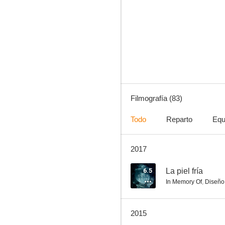
Morena Clara
8.0
Filmografía (83)
Todo
Reparto
Equ
2017
Los peces rojos
7.4
6.5
La piel fría
In Memory Of
,
Diseño
2015