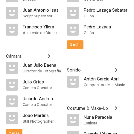
Juan Antonio Isasi
Pedro Lazaga Sabater
Script Supervisor
Guión
Francisco Yllera
Pedro Lazaga
Asistente de Dirección
Guión
3 más
Cámara
Juan Julio Baena
Sonido
Director de Fotografía
Antón García Abril
Julio Ortas
Compositor de la Música Original, Música
Camera Operator
Ricardo Andreu
Camera Operator
Costume & Make-Up
João Martins
Nuria Paradela
Still Photographer
Estilista
2 más