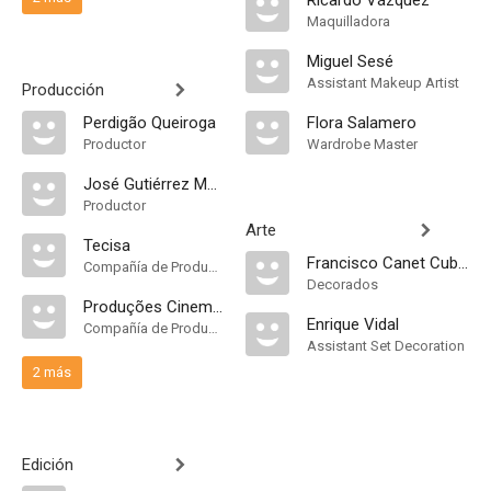
Ricardo Vázquez
Maquilladora
Miguel Sesé
Assistant Makeup Artist
Producción
Perdigão Queiroga
Flora Salamero
Productor
Wardrobe Master
José Gutiérrez Maesso
Productor
Arte
Tecisa
Francisco Canet Cubel
Compañía de Produccion
Decorados
Produções Cinematográficas Perdigão Queiroga
Enrique Vidal
Compañía de Produccion
Assistant Set Decoration
2 más
Edición