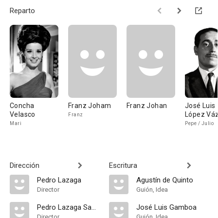
Reparto
Concha
Franz Joham
Franz Johan
José Luis
Velasco
López Vá
Franz
Mari
Pepe / Julio
Dirección
Escritura
Pedro Lazaga
Agustín de Quinto
Director
Guión, Idea
Pedro Lazaga Sabater
José Luis Gamboa
Director
Guión, Idea