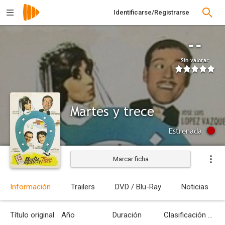
Identificarse/Registrarse
--
Sin valorar
Martes y trece
Estrenada
Marcar ficha
Información
Trailers
DVD / Blu-Ray
Noticias
Título original
Año
Duración
Clasificación por edades