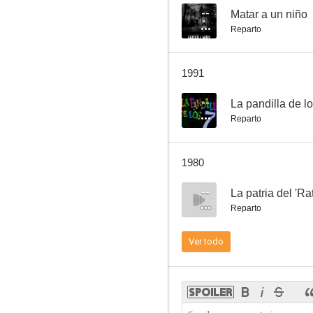
--
Matar a un niño
Reparto
Salario para matar
1991
7.0
--
La pandilla de l
Reparto
1980
--
La patria del 'Ra
Reparto
Las siete vidas del gato
Ver todo
7.0