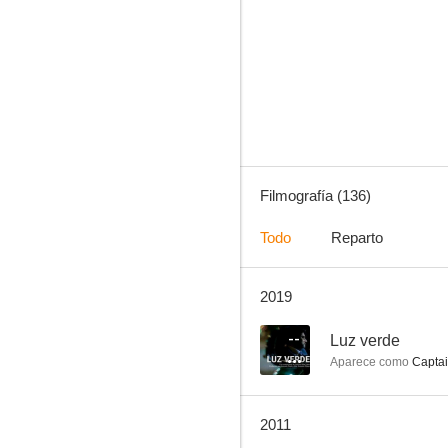
Las chicas de la Cruz Roja
8.0
Filmografía (136)
Todo
Reparto
2019
Aprendiendo a morir
7.3
--
Luz verde
Aparece como
Captai
2011