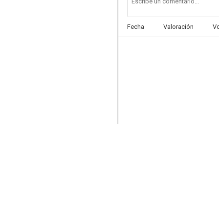
Fecha
Valoración
V
Cupido contrabandista
7.0
El aprendiz de malo
7.0