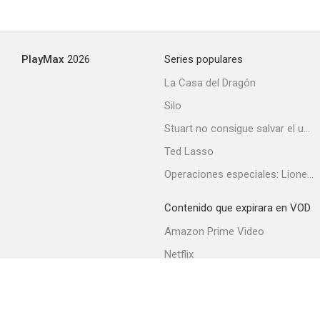
Mi mujer es muy decente, dentro de lo que cabe
PlayMax
2026
Series populares
--
La Casa del Dragón
Silo
Stuart no consigue salvar el universo
Ted Lasso
Operaciones especiales: Lioness
Contenido que expirara en VOD
El amor empieza a medianoche
Amazon Prime Video
--
Netflix
Filmin
Movistar+