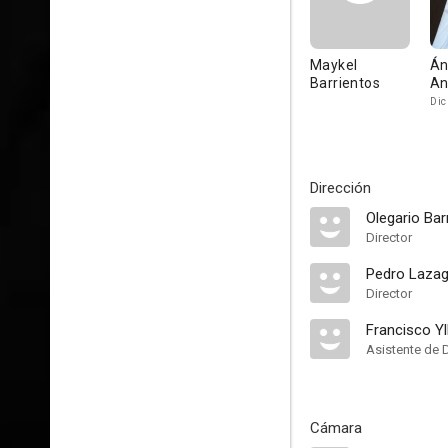
Maykel
Án
Barrientos
An
Dic
Dirección
Olegario Bar
Director
Pedro Lazag
Director
Francisco Yl
Asistente de 
Cámara