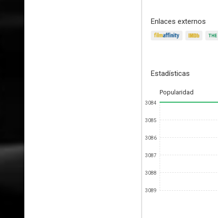
Enlaces externos
Estadísticas
Popularidad
3084
3085
3086
3087
3088
3089