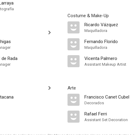
Larraya
tografía
Costume & Make-Up
Ricardo Vázquez
Maquilladora
higas
Fernando Florido
anager
Maquilladora
 de Rada
Vicenta Palmero
anager
Assistant Makeup Artist
Arte
ntacana
Francisco Canet Cubel
Decorados
Rafael Ferri
Assistant Set Decoration