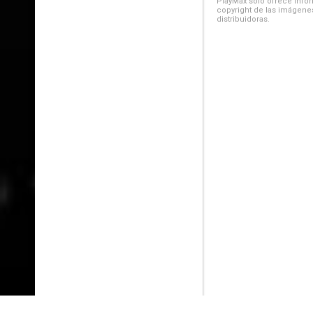
PlayMax solo ofrece inform
copyright de las imágenes
distribuidoras.