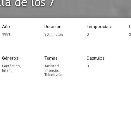
la de los 7
Año
Duración
Temporadas
1991
30 minutos
0
S
Géneros
Temas
Capítulos
Fantástico
,
Amistad
,
0
Infantil
Infancia
,
Telenovela