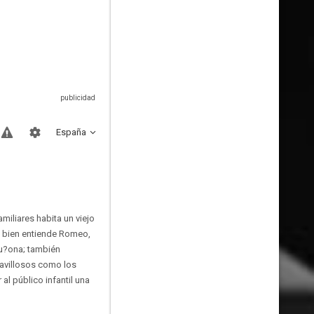
España
amiliares habita un viejo
ue bien entiende Romeo,
ru?ona; también
avillosos como los
l público infantil una