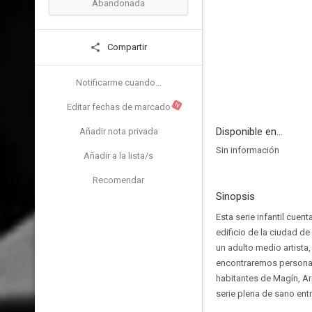
Abandonada
Compartir
Notificarme cuando...
N
Editar fechas de marcado
Disponible en...
Añadir nota privada
Sin información
Añadir a la lista/s
Recomendar
Sinopsis
Esta serie infantil cuen
edificio de la ciudad de
un adulto medio artista,
encontraremos personaj
habitantes de Magín, Ar
serie plena de sano ent