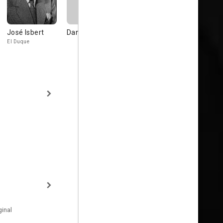
José Isbert
Daniel Petrasku
Manolo Gómez
Servando
Bur
Pimera
El Duque
El Marconi
inal