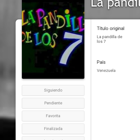
La pandil
Título original
La pandilla de
los 7
País
Venezuela
Siguiendo
Pendiente
Favorita
Finalizada