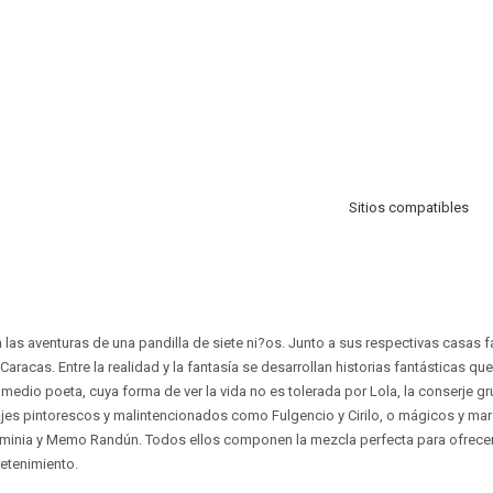
Sitios compatibles
ta las aventuras de una pandilla de siete ni?os. Junto a sus respectivas casas f
 Caracas. Entre la realidad y la fantasía se desarrollan historias fantásticas q
 medio poeta, cuya forma de ver la vida no es tolerada por Lola, la conserje g
es pintorescos y malintencionados como Fulgencio y Cirilo, o mágicos y mar
minia y Memo Randún. Todos ellos componen la mezcla perfecta para ofrecer a
retenimiento.