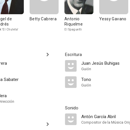
gel de
Betty Cabrera
Antonio
Yessy Gavano
drés
Riquelme
k 'El Chuleta'
El Spaguetti
Escritura
rera
Juan Jesús Buhigas
Guión
a Sabater
Tono
Guión
lera
Dirección
Sonido
Antón García Abril
Compositor de la Música Orig