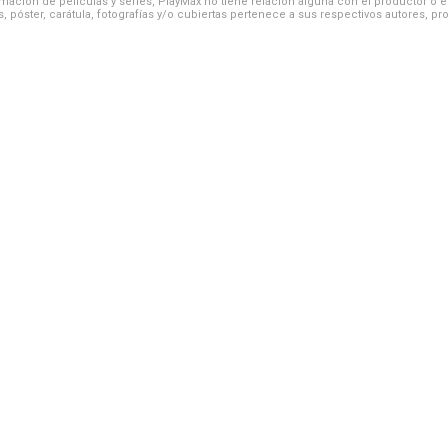
ación de películas y series, PlayMax no tiene relación alguna con el productor o el d
, póster, carátula, fotografías y/o cubiertas pertenece a sus respectivos autores, pr