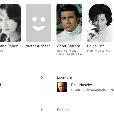
ma Cohen
Víctor Alcázar
Víctor Barrera
Helga Liné
ire
Maurice Roland /
Mabille De Lancré
Andre Roland (as Vic
Winner)
Escritura
d
Paul Naschy
Guión, Guión Adaptado, Hist
Sonido