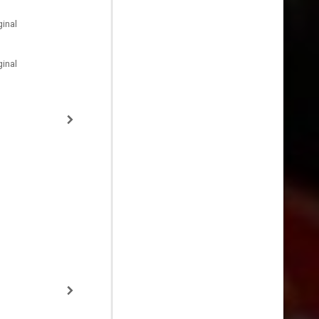
inal
inal