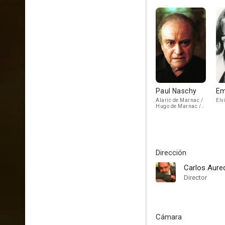
Paul Naschy
Em
Alaric de Marnac /
Elv
Hugo de Marnac /
Armand de Marnac
Dirección
Carlos Aure
Director
Cámara