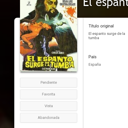
El espan
Título original
El espanto surge de la
tumba
País
España
Pendiente
Favorita
Vista
Abandonada