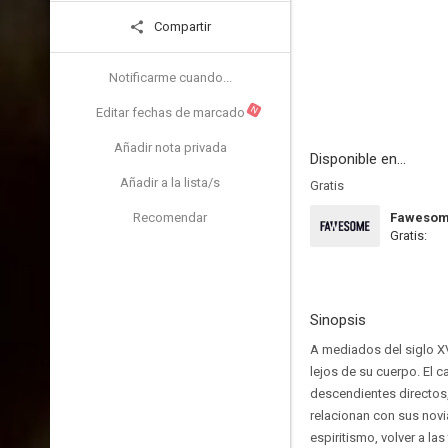
Compartir
Notificarme cuando...
N
Editar fechas de marcado
Añadir nota privada
Disponible en...
Añadir a la lista/s
Gratis
Recomendar
Faweso
Gratis:
Sinopsis
A mediados del siglo XV
lejos de su cuerpo. El c
descendientes directos,
relacionan con sus novi
espiritismo, volver a la