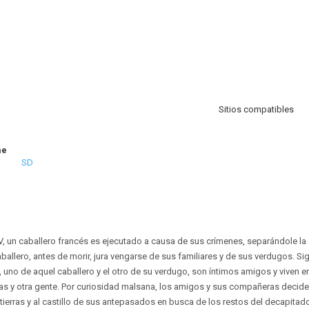
Sitios compatibles
me
SD
, un caballero francés es ejecutado a causa de sus crímenes, separándole la
aballero, antes de morir, jura vengarse de sus familiares y de sus verdugos. S
 uno de aquel caballero y el otro de su verdugo, son íntimos amigos y viven e
as y otra gente. Por curiosidad malsana, los amigos y sus compañeras decide
s tierras y al castillo de sus antepasados en busca de los restos del decapitad