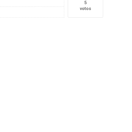
5
votos