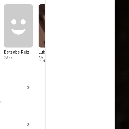
Betsabé Ruiz
Luis Ciges
Cristina Suriani
Julio Peña
Sylvia
Alain 'Le Raté' - a
Paola
Jean
thief
oria