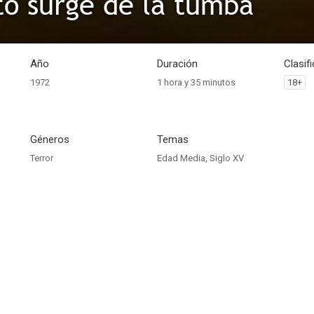
to surge de la tumba
Año
Duración
Clasif
1972
1 hora y 35 minutos
18+
Géneros
Temas
Terror
Edad Media
,
Siglo XV