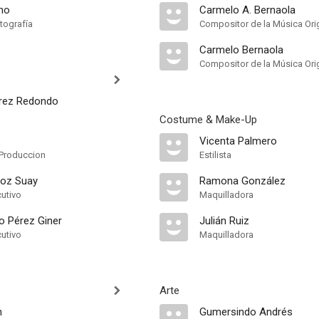
no
Carmelo A. Bernaola
tografía
Compositor de la Música Orig
Carmelo Bernaola
Compositor de la Música Orig
rez Redondo
Costume & Make-Up
Vicenta Palmero
Produccion
Estilista
ñoz Suay
Ramona González
cutivo
Maquilladora
o Pérez Giner
Julián Ruiz
cutivo
Maquilladora
Arte
n
Gumersindo Andrés