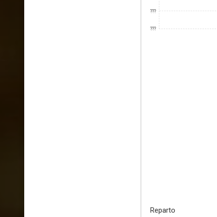
???
???
Reparto