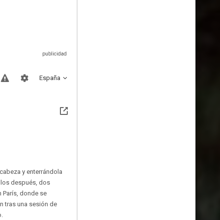
España
 cabeza y enterrándola
iglos después, dos
n París, donde se
n tras una sesión de
o.