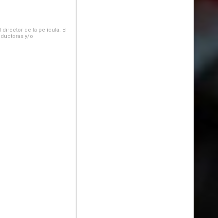
irector de la película. El
oductoras y/o