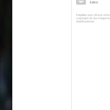
Editor
PlayMax solo ofrece inform
copyright de las imágenes
distribuidoras.