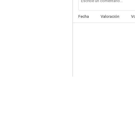
Fecha
Valoración
V
Españolas en París
6.0
Mambrú se fue a la guerra
4.5