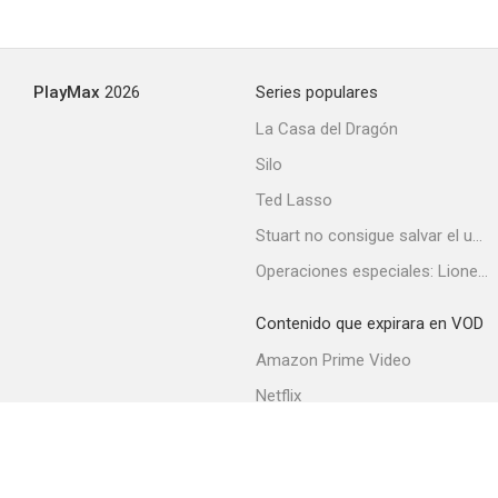
Demasiado bonitas para ser honestas
PlayMax
2026
Series populares
--
La Casa del Dragón
Silo
Ted Lasso
Stuart no consigue salvar el universo
Operaciones especiales: Lioness
Contenido que expirara en VOD
Tres eran tres
Amazon Prime Video
--
Netflix
Filmin
Movistar+