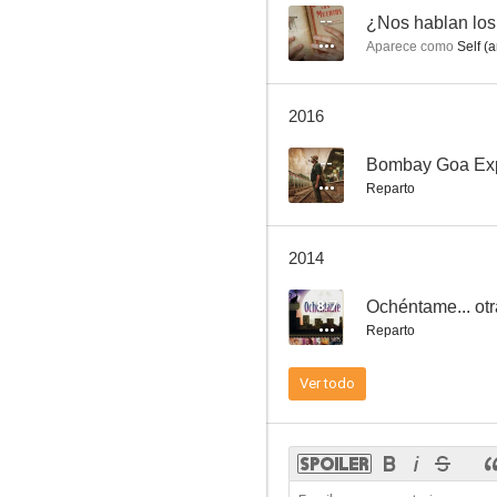
--
¿Nos hablan los
Aparece como
Self (a
El viaje a ninguna parte
2016
6.5
--
Bombay Goa Ex
Reparto
2014
8.7
Ochéntame... otr
Reparto
Celedonio y yo somos así
Ver todo
6.5