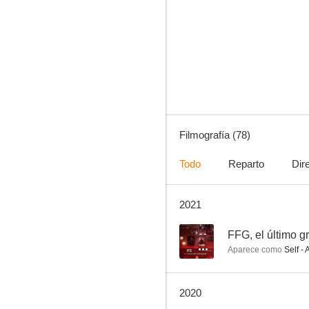
Ochéntame... otra vez
7.6
Filmografía (78)
Todo
Reparto
Dir
2021
Curro Jiménez
6.6
--
FFG, el último g
Aparece como
Self - Actr
2020