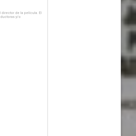
irector de la película. El
oductoras y/o