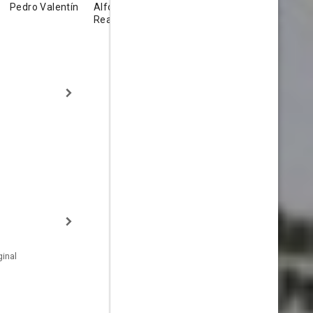
Pedro Valentín
Alfonso del
Josele Román
Pilar Bard
Real
inal