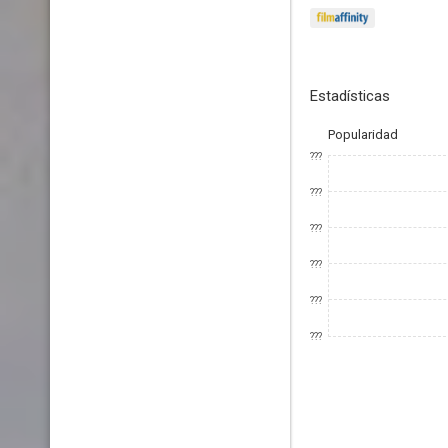
Estadísticas
Popularidad
???
???
???
???
???
???