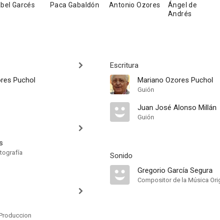
abel Garcés
Paca Gabaldón
Antonio Ozores
Ángel de
Andrés
Escritura
res Puchol
Mariano Ozores Puchol
Guión
Juan José Alonso Millán
Guión
s
tografía
Sonido
Gregorio García Segura
Compositor de la Música Orig
Produccion