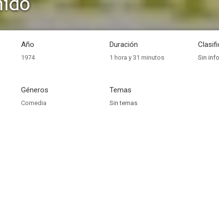
mido
Año
Duración
Clasif
1974
1 hora y 31 minutos
Sin inf
Géneros
Temas
Comedia
Sin temas