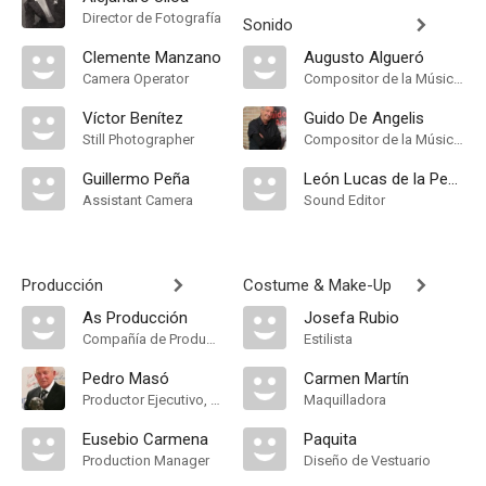
Director de Fotografía
Sonido
Clemente Manzano
Augusto Algueró
Camera Operator
Compositor de la Música Original, Música
Víctor Benítez
Guido De Angelis
Still Photographer
Compositor de la Música Original, Música
Guillermo Peña
León Lucas de la Peña
Assistant Camera
Sound Editor
Producción
Costume & Make-Up
As Producción
Josefa Rubio
Compañía de Produccion
Estilista
Pedro Masó
Carmen Martín
Productor Ejecutivo, Production Manager
Maquilladora
Eusebio Carmena
Paquita
Production Manager
Diseño de Vestuario