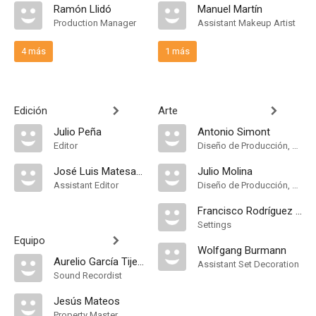
Ramón Llidó
Manuel Martín
Production Manager
Assistant Makeup Artist
4 más
1 más
Edición
Arte
Julio Peña
Antonio Simont
Editor
Diseño de Producción, Decorados
José Luis Matesanz
Julio Molina
Assistant Editor
Diseño de Producción, Decorados
Francisco Rodríguez Asensio
Settings
Equipo
Wolfgang Burmann
Aurelio García Tijeras
Assistant Set Decoration
Sound Recordist
Jesús Mateos
Property Master