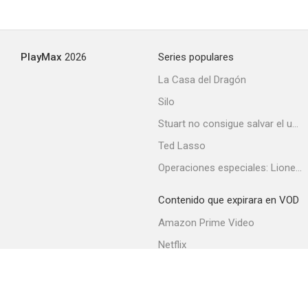
Conquest
PlayMax
2026
Series populares
--
La Casa del Dragón
Silo
Stuart no consigue salvar el universo
Ted Lasso
Operaciones especiales: Lioness
Contenido que expirara en VOD
El divorcio que viene
Amazon Prime Video
--
Netflix
Filmin
Movistar+