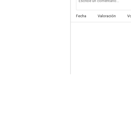
Fecha
Valoración
V
Operación Lady Chaplin
6.9
Pánico en el Transiberiano
6.7