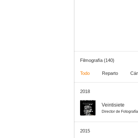
La violetera
8.3
Filmografía (140)
Todo
Reparto
Cá
2018
Más bonita que ninguna
7.6
--
Veintisiete
Director de Fotografía
2015