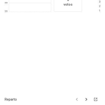
3
???
votos
2
1
???
Reparto