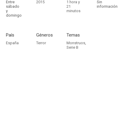
Entre
2015
1 hora y
Sin
sábado
21
información
y
minutos
domingo
País
Géneros
Temas
España
Terror
Monstruos
,
Serie B