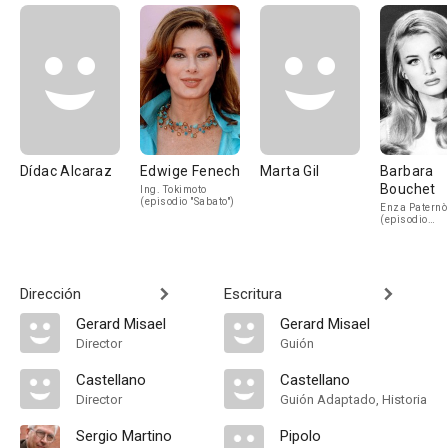
Dídac Alcaraz
Edwige Fenech
Marta Gil
Barbara
Bouchet
Ing. Tokimoto
(episodio "Sabato")
Enza Paternò
(episodio
"Domenica")
Dirección
Escritura
Gerard Misael
Gerard Misael
Director
Guión
Castellano
Castellano
Director
Guión Adaptado, Historia
Sergio Martino
Pipolo