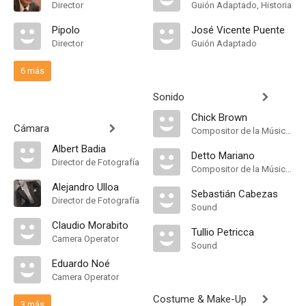
Director
Guión Adaptado, Historia
Pipolo
José Vicente Puente
Director
Guión Adaptado
6 más
Sonido
Chick Brown
Cámara
Compositor de la Música Original
Albert Badia
Detto Mariano
Director de Fotografía
Compositor de la Música Original
Alejandro Ulloa
Sebastián Cabezas
Director de Fotografía
Sound
Claudio Morabito
Tullio Petricca
Camera Operator
Sound
Eduardo Noé
Camera Operator
Costume & Make-Up
3 más