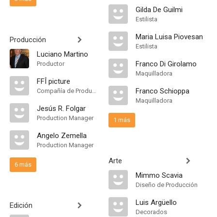
Gilda De Guilmi
Estilista
Maria Luisa Piovesan
Producción
Estilista
Luciano Martino
Franco Di Girolamo
Productor
Maquilladora
FFÎ picture
Franco Schioppa
Compañía de Produccion
Maquilladora
Jesús R. Folgar
Production Manager
1 más
Angelo Zemella
Production Manager
Arte
6 más
Mimmo Scavia
Diseño de Producción
Luis Argüello
Edición
Decorados