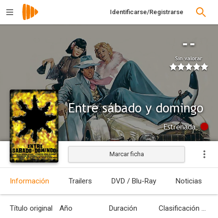
Identificarse/Registrarse
--
Sin valorar
Entre sábado y domingo
Estrenada
Marcar ficha
Información
Trailers
DVD / Blu-Ray
Noticias
Título original
Año
Duración
Clasificación por edades