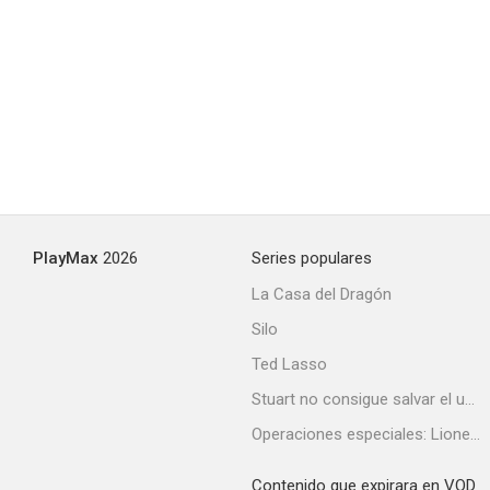
Las últimas horas
--
PlayMax
2026
Series populares
La Casa del Dragón
Silo
Con el viento solano
Ted Lasso
--
Stuart no consigue salvar el universo
Operaciones especiales: Lioness
Contenido que expirara en VOD