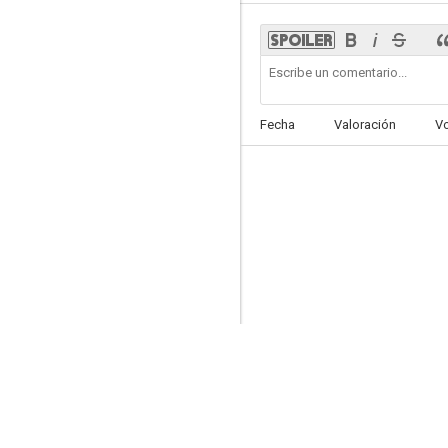
La familia y uno más
Fecha
Valoración
V
6.0
Lorca, muerte de un poeta
5.5