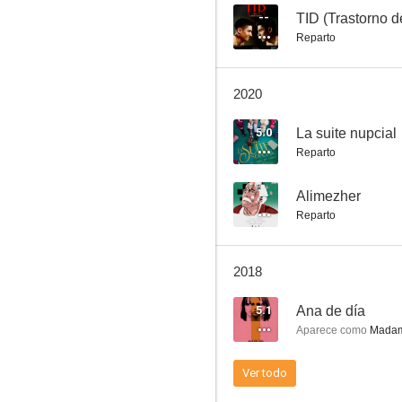
--
TID (Trastorno d
Reparto
La becerrada
2020
6.6
5.0
La suite nupcial
Reparto
--
Alimezher
Reparto
2018
Mi otro Jon
5.1
Ana de día
6.1
Aparece como
Madam
Ver todo