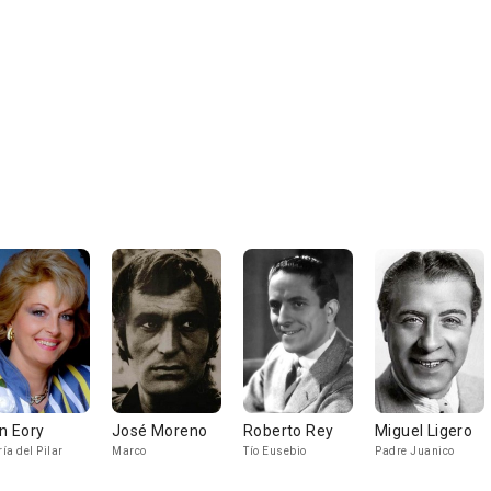
án Eory
José Moreno
Roberto Rey
Miguel Ligero
ía del Pilar
Marco
Tío Eusebio
Padre Juanico