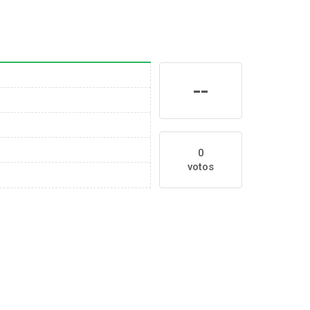
--
0
votos