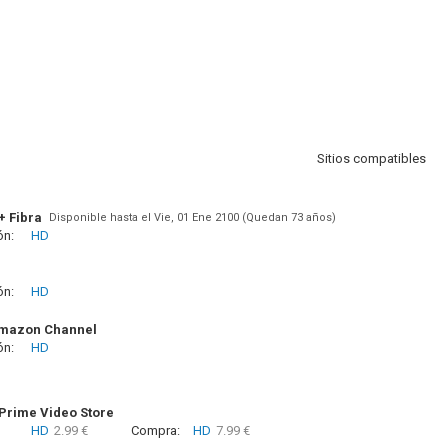
Sitios compatibles
+ Fibra
Disponible hasta el Vie, 01 Ene 2100 (Quedan 73 años)
ón:
HD
ón:
HD
Amazon Channel
ón:
HD
rime Video Store
HD
2.99 €
Compra:
HD
7.99 €