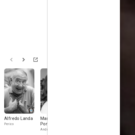
Alfredo Landa
Mary Paz
Manuel Arbó
Pedro Azor
Pondal
Perico
Andrea