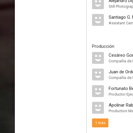
Alejandro Di
Still Photogra
Santiago G.
Assistant Ca
Producción
Cesáreo Gon
Compañía de 
Juan de Ord
Compañía de 
Fortunato B
Productor Eje
Apolinar Rab
Production M
1 más