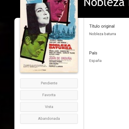
Nobleza 
Título original
Nobleza baturra
País
España
Pendiente
Favorita
Vista
Abandonada