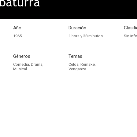
baturra
Año
Duración
Clasif
1965
1 hora y 38 minutos
Sin inf
Géneros
Temas
Comedia
,
Drama
,
Celos
,
Remake
,
Musical
Venganza