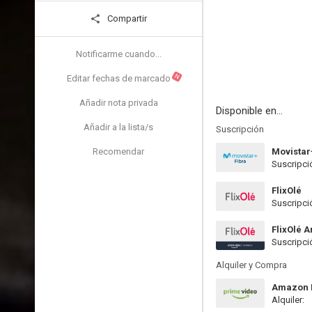
Compartir
Notificarme cuando...
N
Editar fechas de marcado
Añadir nota privada
Disponible en...
Añadir a la lista/s
Suscripción
Recomendar
Movistar
Suscripci
FlixOlé
Suscripci
FlixOlé 
Suscripci
Alquiler y Compra
Amazon P
Alquiler: