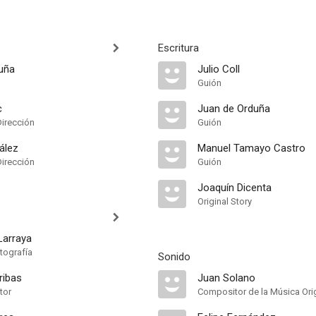
Escritura
uña
Julio Coll
Guión
c
Juan de Orduña
Dirección
Guión
ález
Manuel Tamayo Castro
Dirección
Guión
Joaquín Dicenta
Original Story
Larraya
tografía
Sonido
ribas
Juan Solano
tor