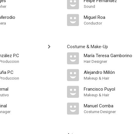
ges
Felipe Fernández
pher
Sound
 Merodio
Miguel Roa
mera
Conductor
Costume & Make-Up
zález P.C
María Teresa Gamborino
Produccion
Hair Designer
uña P.C
Alejandro Millón
Produccion
Makeup & Hair
ernal
Francisco Puyol
cutivo
Makeup & Hair
inal
Manuel Comba
anager
Costume Designer