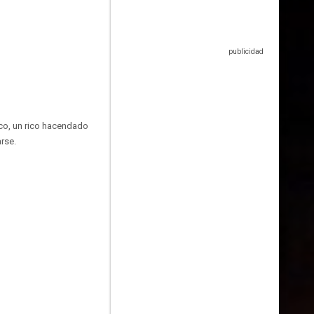
rco, un rico hacendado
rse.