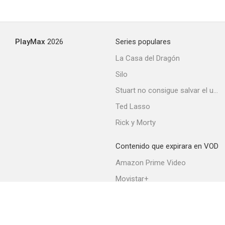
Doña Francisquita
PlayMax
2026
Series populares
--
La Casa del Dragón
Silo
Stuart no consigue salvar el universo
Ted Lasso
Rick y Morty
Contenido que expirara en VOD
Jack el negro
Amazon Prime Video
--
Movistar+
Netflix
Filmin