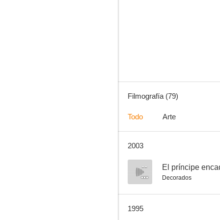
El pequeño coronel
7.4
Filmografía (79)
Todo
Arte
2003
La vida en un hilo
7.0
--
El príncipe enc
Decorados
1995