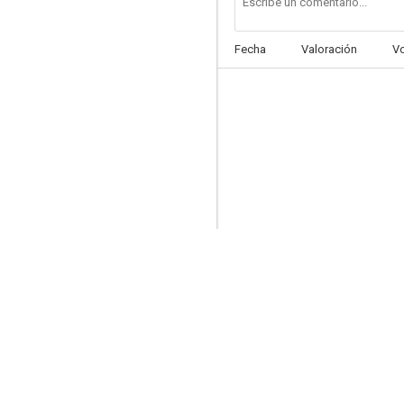
Fecha
Valoración
V
La chica del barrio
5.4
Raza
3.5