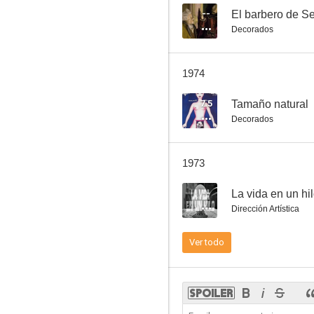
--
El barbero de Se
Decorados
Bello recuerdo
1974
7.0
7.5
Tamaño natural
Decorados
1973
--
La vida en un hi
Dirección Artística
Noventa minutos
Ver todo
6.0