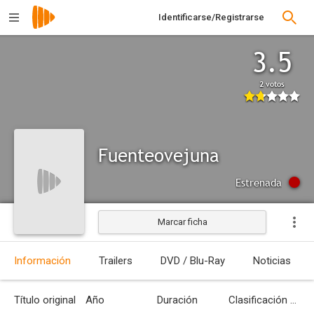
Identificarse/Registrarse
3.5
2 votos
Fuenteovejuna
Estrenada
Marcar ficha
Información
Trailers
DVD / Blu-Ray
Noticias
Título original
Año
Duración
Clasificación por edades