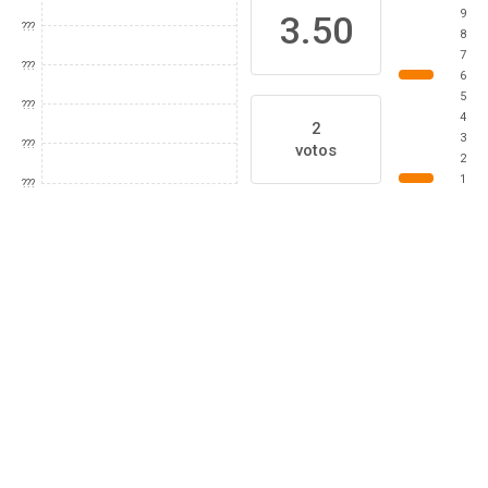
9
3.50
???
8
7
???
6
5
???
4
2
3
???
votos
2
1
???