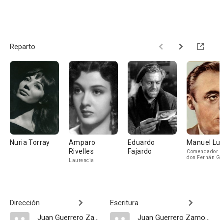
Reparto
Nuria Torray
Amparo
Eduardo
Manuel L
Rivelles
Fajardo
Comendador 
don Fernán 
Laurencia
de Guzmán
Dirección
Escritura
Juan Guerrero Zamora
Juan Guerrero Zamora