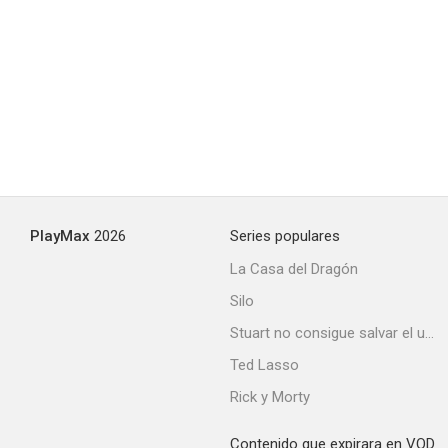
Torbellino
--
PlayMax
2026
Series populares
La Casa del Dragón
Silo
Carmen, la de Triana
Stuart no consigue salvar el universo
Ted Lasso
Rick y Morty
Contenido que expirara en VOD