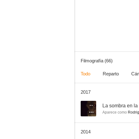
Los clarines del miedo
7.0
Filmografía (66)
Todo
Reparto
Cá
2017
Un caballero andaluz
6.0
--
La sombra en la
Aparece como
Rodrig
2014