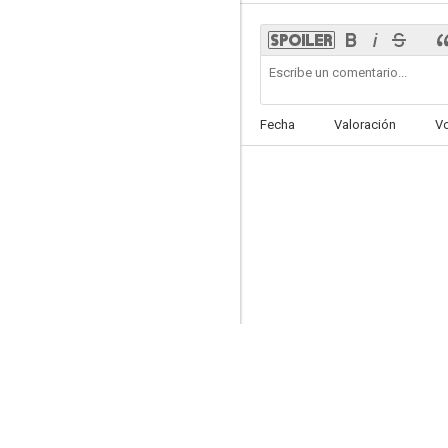
Morena Clara
Fecha
Valoración
V
--
Sujeto Darwin
--