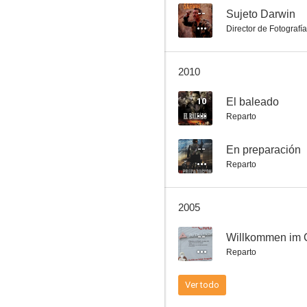
--
Sujeto Darwin
Director de Fotografía
La lupa
2010
5.5
10
El baleado
Reparto
--
En preparación
Reparto
2005
El piyayo
--
Willkommen im 
1.0
Reparto
Ver todo