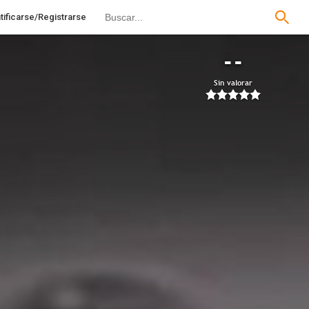
tificarse/Registrarse
--
Sin valorar