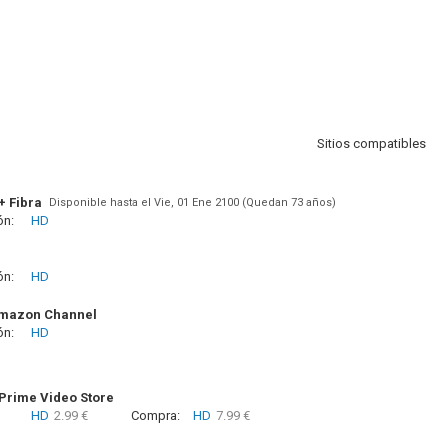
Sitios compatibles
+ Fibra
Disponible hasta el Vie, 01 Ene 2100 (Quedan 73 años)
ón:
HD
ón:
HD
Amazon Channel
ón:
HD
rime Video Store
HD
2.99 €
Compra:
HD
7.99 €