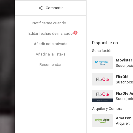
Compartir
Notificarme cuando...
N
Editar fechas de marcado
Disponible en...
Añadir nota privada
Suscripción
Añadir a la lista/s
Movistar
Recomendar
Suscripci
FlixOlé
Suscripci
FlixOlé 
Suscripci
Alquiler y Compra
Amazon P
Alquiler: