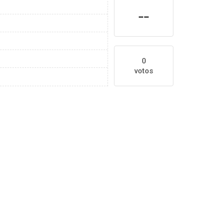
--
0
votos