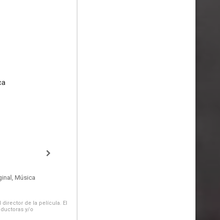
ca
inal, Música
irector de la película. El
oductoras y/o