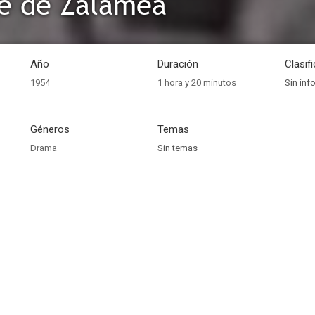
de de Zalamea
Año
Duración
Clasif
1954
1 hora y 20 minutos
Sin inf
Géneros
Temas
Drama
Sin temas