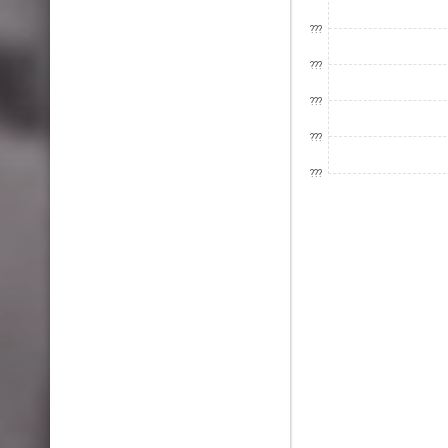
???
???
???
???
???