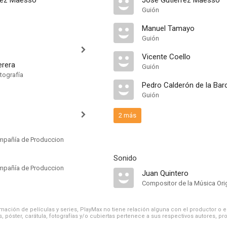
rez Maesso
José Gutiérrez Maesso
Guión
Manuel Tamayo
Guión
Vicente Coello
erera
Guión
tografía
Pedro Calderón de la Bar
Guión
2 más
mpañía de Produccion
Sonido
mpañía de Produccion
Juan Quintero
Compositor de la Música Orig
ación de películas y series, PlayMax no tiene relación alguna con el productor o el d
, póster, carátula, fotografías y/o cubiertas pertenece a sus respectivos autores, pr