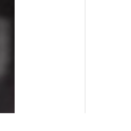
PlayMax
2026
Series populares