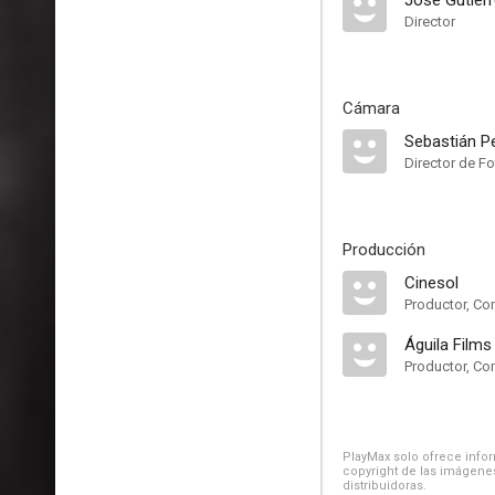
José Gutiér
Director
Cámara
Sebastián P
Director de Fo
Producción
Cinesol
Productor, Co
Águila Films
Productor, Co
PlayMax solo ofrece inform
copyright de las imágenes
distribuidoras.