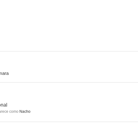
55 días en Pekín
Un día con Sergio
Peppermint
6.7
6.6
mara
Avisa a Curro Jiménez
Estoy hecho un chaval
La máscara
6.3
6.0
onal
arece como
Nacho