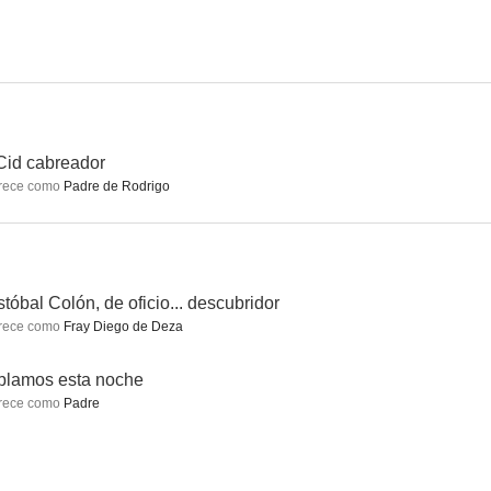
Los cuatro de Fort Apache
La Selva Blanca
Los gallos de la madrugada
6.0
6.0
5.4
Cid cabreador
rece como
Padre de Rodrigo
stóbal Colón, de oficio... descubridor
rece como
Fray Diego de Deza
egión!
¡Harka!
Raza
blamos esta noche
5.0
4.0
3.8
rece como
Padre