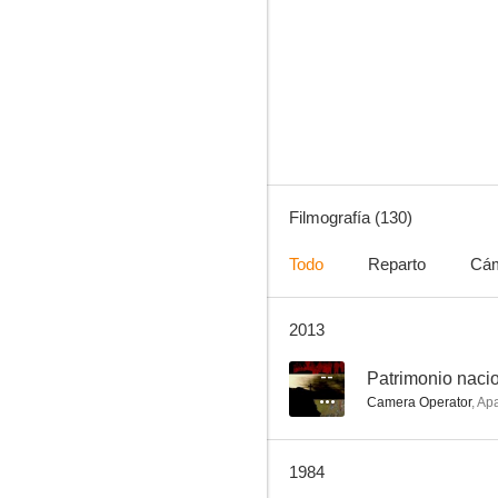
El bosque del lobo
6.7
Filmografía (130)
Todo
Reparto
Cá
2013
La llamaban la madrina
6.3
--
Patrimonio naci
Camera Operator
,
Ap
1984