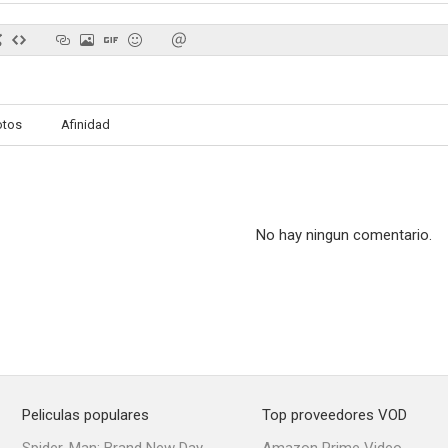
La leyenda del tambor
La campana del infierno
otos
Afinidad
--
--
No hay ningun comentario.
Patrimonio nacional
Poppers
Hablamos es
--
--
Peliculas populares
Top proveedores VOD