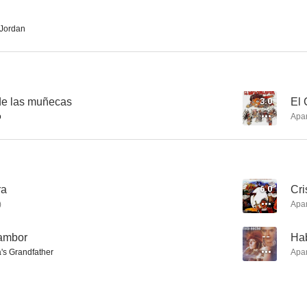
Jordan
La caza
Cristóbal Colón, de oficio... descubridor
6.0
6.0
 de las muñecas
3.0
El 
o
Apa
ra
6.0
Cri
)
Apa
Debla, la virgen gitana
El abanderado
¡A mí la l
tambor
--
Ha
5.0
5.0
's Grandfather
Apa