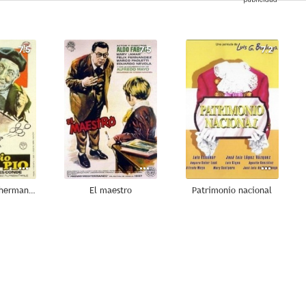
7.5
7.5
7.2
Don Lucio y el hermano Pío
El maestro
Patrimonio nacional
7.0
7.0
7.0