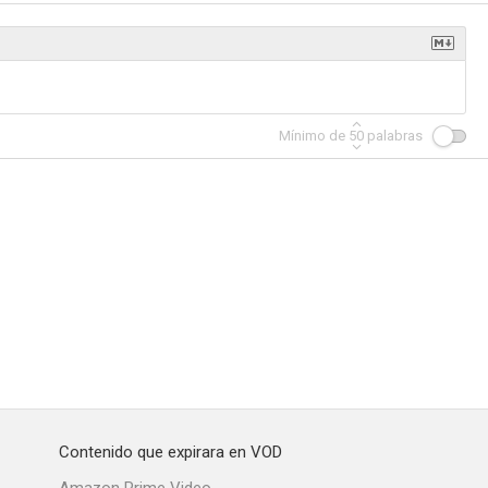
La muerte espera en Atenas
Fray Escoba
Cañas y barro
Mínimo de
50
palabras
--
--
--
ta noche
Mar brava
Quiero soñar
--
--
--
Contenido que expirara en VOD