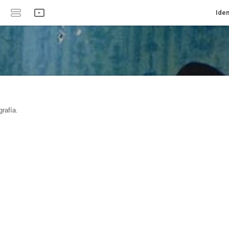
Iden
rafía.