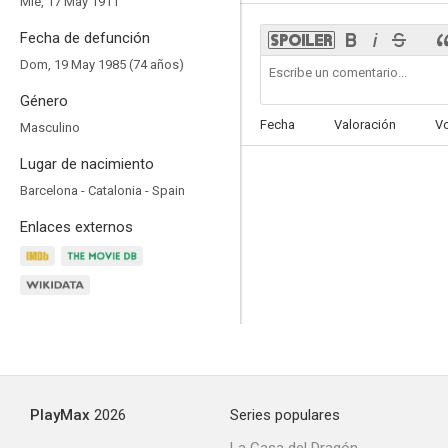
Mié, 17 May 1911
Fecha de defunción
Dom, 19 May 1985 (74 años)
Género
Bearn o la sala de las muñecas
Fecha
Valoración
V
Masculino
3.0
Lugar de nacimiento
Barcelona - Catalonia - Spain
Enlaces externos
El Cid cabreador
--
PlayMax
2026
Series populares