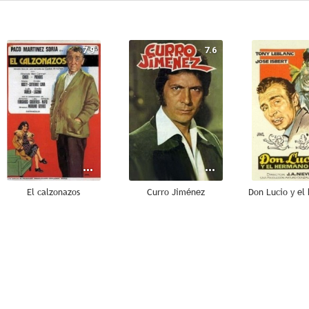
7.9
7.6
El calzonazos
Curro Jiménez
7.1
7.0