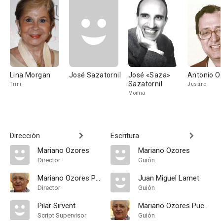
Lina Morgan
José Sazatornil
José «Saza»
Antonio O
Sazatornil
Trini
Justino
Momia
Dirección
Escritura
Mariano Ozores
Mariano Ozores
Director
Guión
Mariano Ozores Puchol
Juan Miguel Lamet
Director
Guión
Pilar Sirvent
Mariano Ozores Puchol
Script Supervisor
Guión