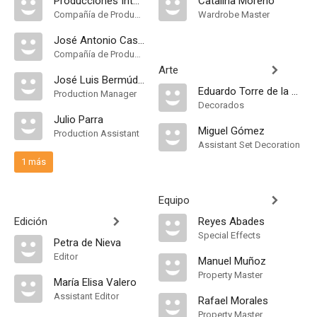
Producciones Internacionales Cinematográficas Asociadas
Catalina Moreno
Compañía de Produccion
Wardrobe Master
José Antonio Cascales
Compañía de Produccion, Productor Ejecutivo
Arte
José Luis Bermúdez de Castro Acaso
Eduardo Torre de la Fuente
Production Manager
Decorados
Julio Parra
Miguel Gómez
Production Assistant
Assistant Set Decoration
1 más
Equipo
Edición
Reyes Abades
Special Effects
Petra de Nieva
Editor
Manuel Muñoz
Property Master
María Elisa Valero
Assistant Editor
Rafael Morales
Property Master