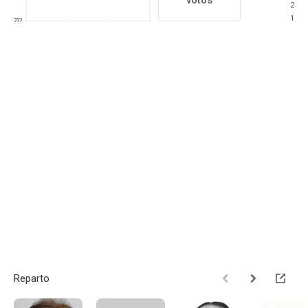
votos
2
1
???
Reparto