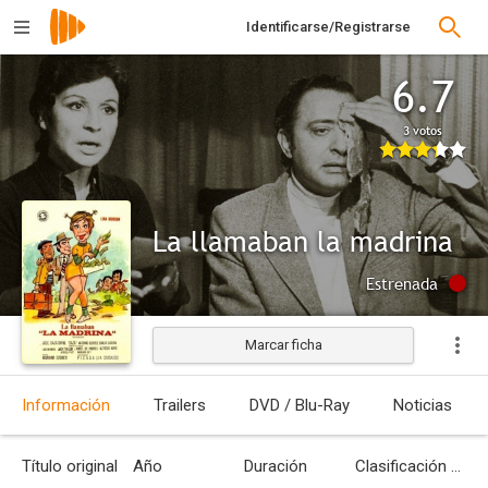
Identificarse/Registrarse
6.7
3 votos
La llamaban la madrina
Estrenada
Marcar ficha
Información
Trailers
DVD / Blu-Ray
Noticias
Título original
Año
Duración
Clasificación por edades