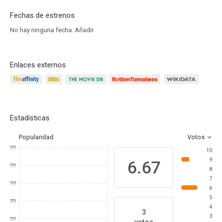
Fechas de estrenos
No hay ninguna fecha.
Añadir
Enlaces externos
Estadísticas
Popularidad
Votos
???
10
9
6.67
???
8
7
???
6
5
???
4
3
3
???