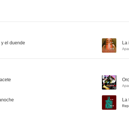
La insólita y gloriosa hazaña del cipote de Archidona
El orgullo de Albacete
Oro ro
--
--
. y el duende
--
La 
Apa
bacete
--
Oro
Apa
Las desarraigadas
Mauricio, mon amour
Guerreras 
anoche
--
La 
--
--
Rep