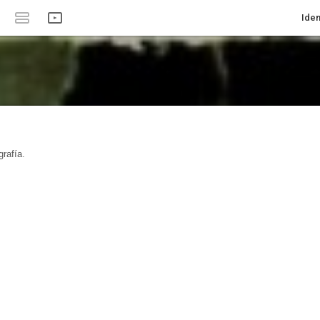
Iden
rafía.