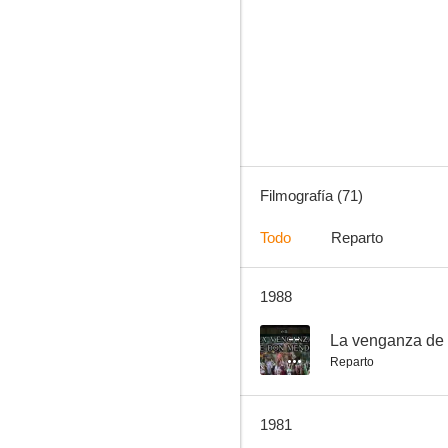
La venganza de Don Mendo
6.0
Filmografía (71)
Todo
Reparto
1988
La venganza de Don Mendo
--
--
La venganza de
Reparto
1981