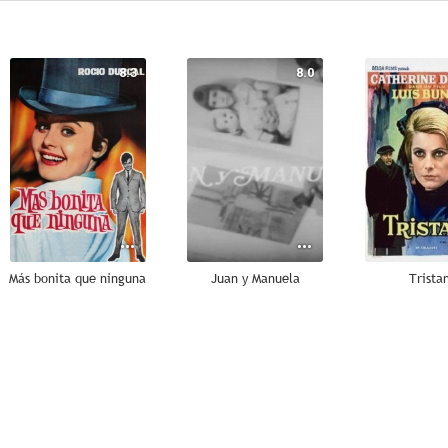
8.3
8.0
Más bonita que ninguna
Juan y Manuela
Trista
7.0
6.8