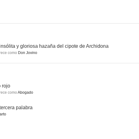
jo
Juegos de medianoche
La tercera palabra
--
--
--
insólita y gloriosa hazaña del cipote de Archidona
rece como
Don Jovino
 rojo
rece como
Abogado
verdes
La espada negra
Dos mujeres
tercera palabra
--
--
--
arto