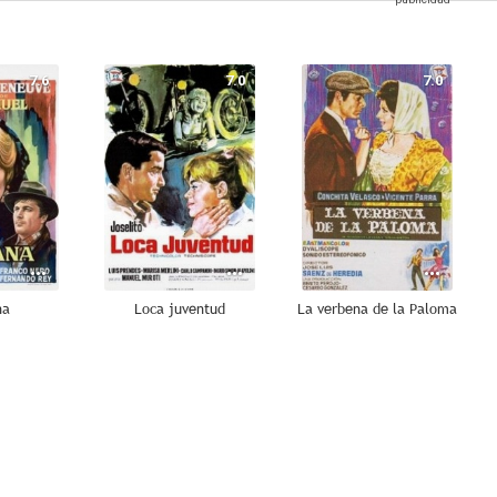
7.6
7.0
7.0
na
Loca juventud
La verbena de la Paloma
6.7
6.5
6.5