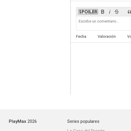
Cómo matar a papá... sin hacerle daño
Fecha
Valoración
V
--
Los extremeños se tocan
--
PlayMax
2026
Series populares