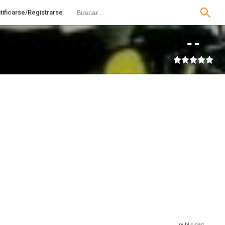
tificarse/Registrarse
--