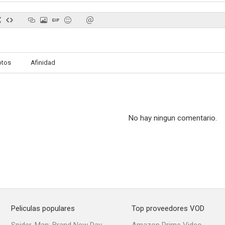
Prohibido en otoño
Carlo Monte en Montecarlo
Caballo de
otos
Afinidad
--
--
No hay ningun comentario.
Grandes esperanzas
Celos, amor y Mercado Común
Yo soy Br
--
--
Peliculas populares
Top proveedores VOD