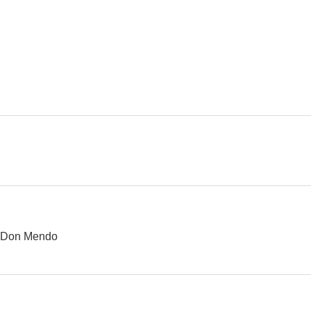
Los económicamente débiles
Los dinamiteros
La llamaban l
6.0
6.0
091, policía al habla
Juego de amor prohibido
Ésta que lo
--
--
 Don Mendo