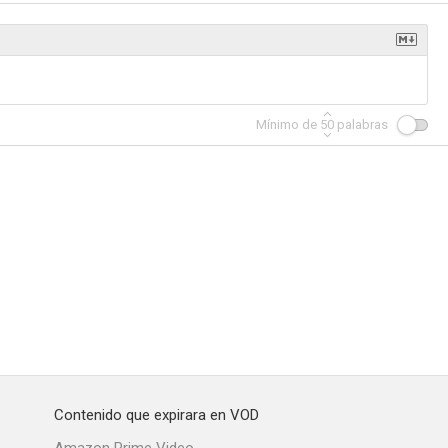
 pica
El insólito embarazo de los Martínez
Con la música a otra parte
Mínimo de
50
palabras
--
--
--
andel
Murió hace quince años
Operación Shakespeare
--
--
--
Contenido que expirara en VOD