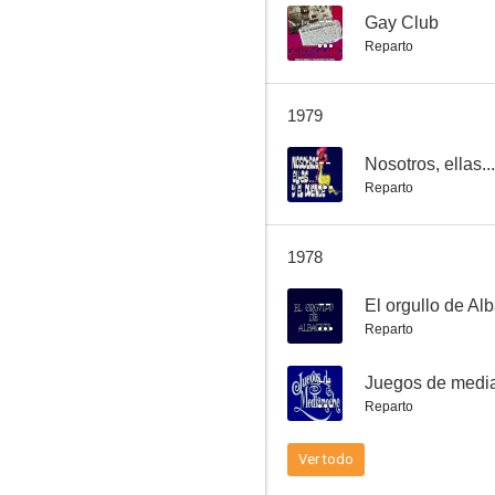
--
Gay Club
Reparto
Nosotros, ellas... y el duende
1979
--
--
Nosotros, ellas..
Reparto
1978
--
El orgullo de Al
Reparto
Mujeres insólitas
--
Juegos de medi
--
Reparto
Ver todo