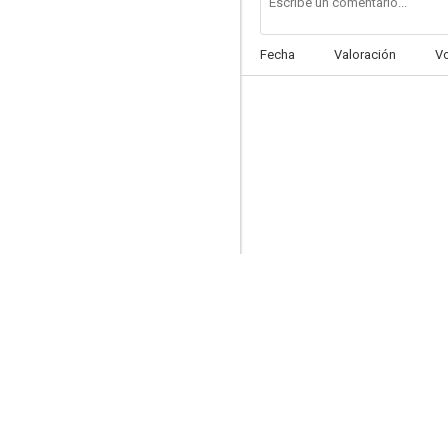
Fecha
Valoración
V
Hay que educar a papá
6.8
¿Qué hacemos con los hijos?
6.6