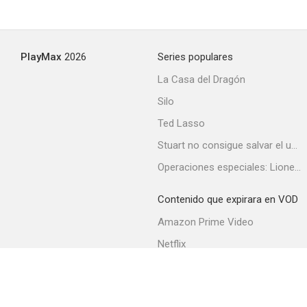
Los libros
PlayMax
2026
Series populares
--
La Casa del Dragón
Silo
Ted Lasso
Stuart no consigue salvar el universo
Operaciones especiales: Lioness
Contenido que expirara en VOD
El avaro
Amazon Prime Video
--
Netflix
Filmin
Movistar+