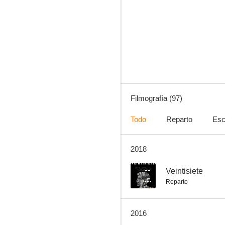
El verdugo
7.8
Filmografía (97)
Todo
Reparto
Esc
2018
Don Quijote cabalga de nuevo
7.8
--
Veintisiete
Reparto
2016