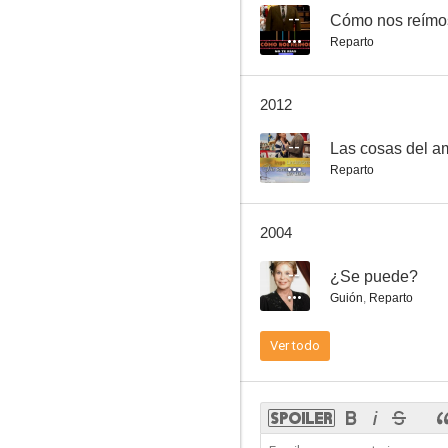
--
Cómo nos reímos
Reparto
Un millón en la basura
2012
7.3
--
Las cosas del a
Reparto
2004
--
¿Se puede?
Guión
,
Reparto
¡No hija, no!
Ver todo
7.0