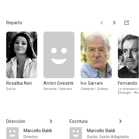
Reparto
Rosalba Neri
Anton Geesink
Ivo Garrani
Fernando
Delila
Sansone / Samson
Gedeone / Gideon
Lo straniero 
Stranger - An
the Lord
Dirección
Escritura
Marcello Baldi
Marcello Baldi
Director
Guión, Guión Adaptado