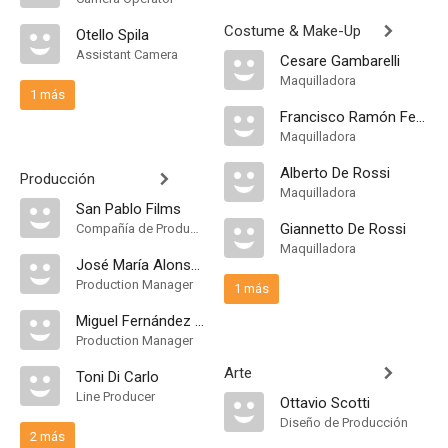
Costume & Make-Up
Otello Spila
Assistant Camera
Cesare Gambarelli
Maquilladora
1 más
Francisco Ramón Ferrer
Maquilladora
Alberto De Rossi
Producción
Maquilladora
San Pablo Films
Giannetto De Rossi
Compañía de Produccion
Maquilladora
José María Alonso Pesquera
Production Manager
1 más
Miguel Fernández de Prada
Production Manager
Arte
Toni Di Carlo
Line Producer
Ottavio Scotti
Diseño de Producción
2 más