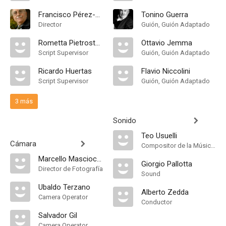
Francisco Pérez-Dolz
Tonino Guerra
Director
Guión, Guión Adaptado
Rometta Pietrostefani
Ottavio Jemma
Script Supervisor
Guión, Guión Adaptado
Ricardo Huertas
Flavio Niccolini
Script Supervisor
Guión, Guión Adaptado
3 más
Sonido
Teo Usuelli
Cámara
Compositor de la Música Original, Música
Marcello Masciocchi
Giorgio Pallotta
Director de Fotografía
Sound
Ubaldo Terzano
Alberto Zedda
Camera Operator
Conductor
Salvador Gil
Camera Operator