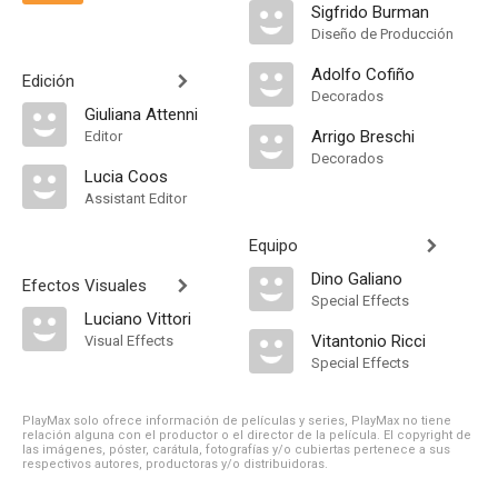
Sigfrido Burman
Diseño de Producción
Adolfo Cofiño
Edición
Decorados
Giuliana Attenni
Arrigo Breschi
Editor
Decorados
Lucia Coos
Assistant Editor
Equipo
Dino Galiano
Efectos Visuales
Special Effects
Luciano Vittori
Vitantonio Ricci
Visual Effects
Special Effects
PlayMax solo ofrece información de películas y series, PlayMax no tiene
relación alguna con el productor o el director de la película. El copyright de
las imágenes, póster, carátula, fotografías y/o cubiertas pertenece a sus
respectivos autores, productoras y/o distribuidoras.