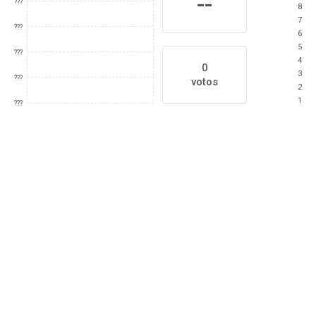
--
???
8
7
???
6
5
???
4
0
3
???
votos
2
1
???