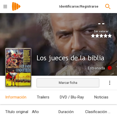
Identificarse/Registrarse
--
Sin valorar
Los jueces de la biblia
Estrenada
Marcar ficha
Información
Trailers
DVD / Blu-Ray
Noticias
Título original
Año
Duración
Clasificación por edades